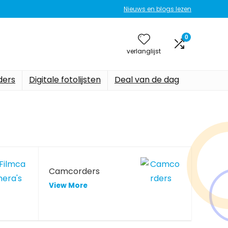
Nieuws en blogs lezen
0
verlanglijst
ers
Digitale fotolijsten
Deal van de dag
Camcorders
View More