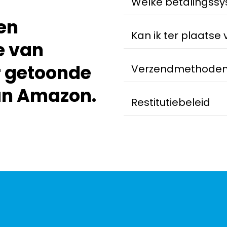
Welke betalingss
en
Kan ik ter plaatse
e van
r getoonde
Verzendmethode
an Amazon.
Restitutiebeleid