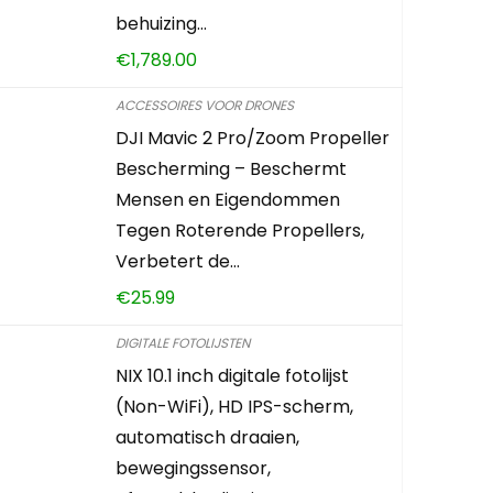
behuizing…
€
1,789.00
ACCESSOIRES VOOR DRONES
DJI Mavic 2 Pro/Zoom Propeller
Bescherming – Beschermt
Mensen en Eigendommen
Tegen Roterende Propellers,
Verbetert de…
€
25.99
DIGITALE FOTOLIJSTEN
NIX 10.1 inch digitale fotolijst
(Non-WiFi), HD IPS-scherm,
automatisch draaien,
bewegingssensor,