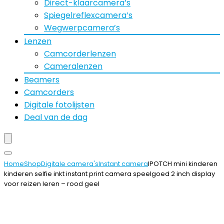
Direct-klaarcamera’s
Spiegelreflexcamera’s
Wegwerpcamera’s
Lenzen
Camcorderlenzen
Cameralenzen
Beamers
Camcorders
Digitale fotolijsten
Deal van de dag
Home
Shop
Digitale camera's
Instant camera
IPOTCH mini kinderen
kinderen selfie inkt instant print camera speelgoed 2 inch display
voor reizen leren – rood geel