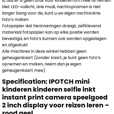
is, dus er is geen druk voor kinderen om mee te nemen
Met LED-vullicht, drie modi, nachtopnamen is niet
langer bang voor de, kunt u uw eigen nachtscène
foto’s maken
Fotopapier dat herinneringen draagt, zelfklevend
materiaal fotopapier kan op elke positie worden
bevestigd, en foto’s kunnen ook worden opgeslagen
en afgedrukt
Alle machines in deze winkel hebben geen
geheugenkaart (zonder kaart, je kunt geen foto’s
opnemen en maken, neem dan je eigen
geheugenkaart mee)
Specification:
IPOTCH mini
kinderen kinderen selfie inkt
instant print camera speelgoed
2 inch display voor reizen leren –
rood geel