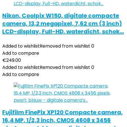
Nikon, Coolpix W150, digitale compacte
camera, 13,2 megapixel, 7,62 cm (3 inch)
LCD-display, Full-HD, waterdicht, schok…
Added to wishlist
Removed from wishlist
0
Add to compare
€
249.00
Added to wishlist
Removed from wishlist
0
Add to compare
Fujifilm FinePix XP120 Compacte camera,
16,4 MP, 1/2,3 inch, CMOS 4608 x 3456