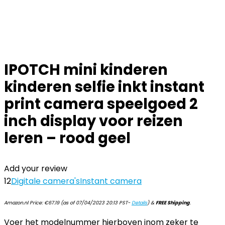
IPOTCH mini kinderen
kinderen selfie inkt instant
print camera speelgoed 2
inch display voor reizen
leren – rood geel
Add your review
12
Digitale camera's
Instant camera
Amazon.nl Price:
€
67.19
(as of 07/04/2023 20:13 PST-
Details
)
&
FREE Shipping
.
Voer het modelnummer hierboven inom zeker te