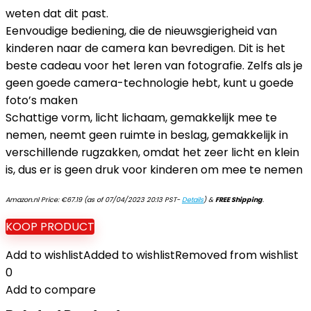
weten dat dit past.
Eenvoudige bediening, die de nieuwsgierigheid van
kinderen naar de camera kan bevredigen. Dit is het
beste cadeau voor het leren van fotografie. Zelfs als je
geen goede camera-technologie hebt, kunt u goede
foto’s maken
Schattige vorm, licht lichaam, gemakkelijk mee te
nemen, neemt geen ruimte in beslag, gemakkelijk in
verschillende rugzakken, omdat het zeer licht en klein
is, dus er is geen druk voor kinderen om mee te nemen
Amazon.nl Price:
€
67.19
(as of 07/04/2023 20:13 PST-
Details
)
&
FREE Shipping
.
KOOP PRODUCT
Add to wishlist
Added to wishlist
Removed from wishlist
0
Add to compare