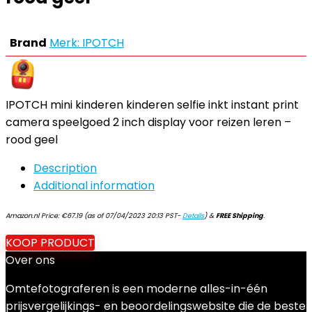
Brand
Merk: IPOTCH
IPOTCH mini kinderen kinderen selfie inkt instant print
camera speelgoed 2 inch display voor reizen leren –
rood geel
Description
Additional information
Amazon.nl Price:
€
67.19
(as of 07/04/2023 20:13 PST-
Details
)
&
FREE Shipping
.
KOOP PRODUCT
Over ons
Omtefotograferen is een moderne alles-in-één
prijsvergelijkings- en beoordelingswebsite die de beste