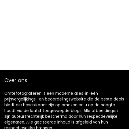
Over ons
Omtefotograferen is een moderne alles-in-één
prijsvergelijkings- en beoordelingswebsite die de beste deals
biedt die beschikbaar zijn op amazon en u op de hoogte
houdt via de laatst toegevoegde blogs. Alle afbeeldingen
zijn auteursrechtelijk beschermd door hun respectievelijke
eigenaren. Alle geciteerde inhoud is afgeleid van hun
respectievelijke bronnen.