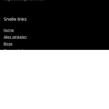
Snelle links
Home
Alles winkelen
Blogs
Onze webshops
Adverteren
Verklaringen
Privacybeleid
algemene voorwaarden
Gelieerde openbaarmaking