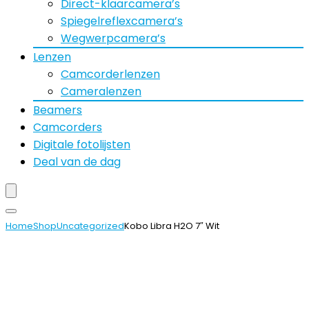
Direct-klaarcamera’s
Spiegelreflexcamera’s
Wegwerpcamera’s
Lenzen
Camcorderlenzen
Cameralenzen
Beamers
Camcorders
Digitale fotolijsten
Deal van de dag
Home
Shop
Uncategorized
Kobo Libra H2O 7″ Wit