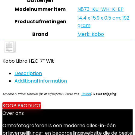
batterijen
Modelnummer item
‎N873-KU-WH-K-EP
‎14.4 x 15.9 x 0.5 cm; 192
Productafmetingen
gram
Brand
Merk: Kobo
Kobo Libra H2O 7″ Wit
Description
Additional information
Amazon.nl Price:
€
159.00
(as of 10/04/2023 20:46 PST-
Details
)
&
FREE Shipping
.
KOOP PRODUCT
Over ons
Omtefotograferen is een moderne alles-in-één
prijsvergelijkings- en beoordelingswebsite die de beste