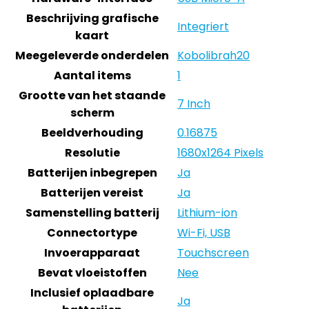
Beschrijving grafische
‎Integriert
kaart
Meegeleverde onderdelen
‎Kobolibrah20
Aantal items
‎1
Grootte van het staande
‎7 Inch
scherm
Beeldverhouding
‎0.16875
Resolutie
‎1680x1264 Pixels
Batterijen inbegrepen
‎Ja
Batterijen vereist
‎Ja
Samenstelling batterij
‎Lithium-ion
Connectortype
‎Wi-Fi, USB
Invoerapparaat
‎Touchscreen
Bevat vloeistoffen
‎Nee
Inclusief oplaadbare
‎Ja