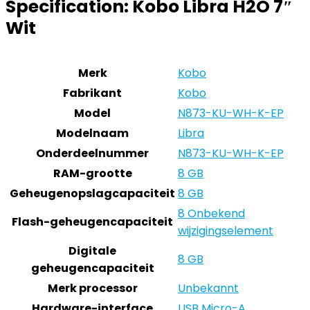
Specification:
Kobo Libra H2O 7″
Wit
Merk
‎Kobo
Fabrikant
‎Kobo
Model
‎N873-KU-WH-K-EP
Modelnaam
‎Libra
Onderdeelnummer
‎N873-KU-WH-K-EP
RAM-grootte
‎8 GB
Geheugenopslagcapaciteit
‎8 GB
‎8 Onbekend
Flash-geheugencapaciteit
wijzigingselement
Digitale
‎8 GB
geheugencapaciteit
Merk processor
‎Unbekannt
Hardware-interface
‎USB Micro-A