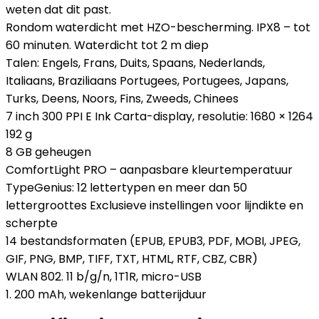
weten dat dit past.
Rondom waterdicht met HZO-bescherming. IPX8 – tot
60 minuten. Waterdicht tot 2 m diep
Talen: Engels, Frans, Duits, Spaans, Nederlands,
Italiaans, Braziliaans Portugees, Portugees, Japans,
Turks, Deens, Noors, Fins, Zweeds, Chinees
7 inch 300 PPI E Ink Carta-display, resolutie: 1680 × 1264
192 g
8 GB geheugen
ComfortLight PRO – aanpasbare kleurtemperatuur
TypeGenius: 12 lettertypen en meer dan 50
lettergroottes Exclusieve instellingen voor lijndikte en
scherpte
14 bestandsformaten (EPUB, EPUB3, PDF, MOBI, JPEG,
GIF, PNG, BMP, TIFF, TXT, HTML, RTF, CBZ, CBR)
WLAN 802. 11 b/g/n, 1T1R, micro-USB
1. 200 mAh, wekenlange batterijduur