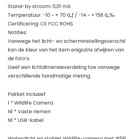
Stand-by stroom: 0,01 mA
Temperatuur: -10 ~ + 70 â„ƒ / -14 ~ + 158 â„‰
Certificering: CE FCC ROHS
Notities:
Vanwege het licht- en scherminstellingsverschil
kan de kleur van het item enigszins afwijken van
de foto’s.
Geef een lichtdimensieverdeling toe vanwege
verschillende handmatige meting.
Pakket inclusief
1 * Wildlife Camera
N1 * Vaste riemen
N1 * USB-kabel
Waterdicht en stabiel: Wildlife-camera met IP56