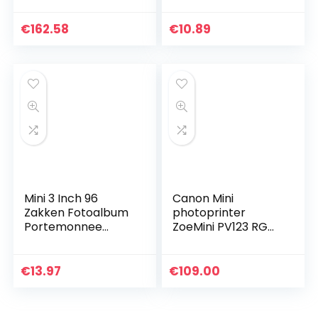
€
162.58
€
10.89
Mini 3 Inch 96
Canon Mini
Zakken Fotoalbum
photoprinter
Portemonnee
ZoeMini PV123 RGW
Album voor Fujifilm
EXP
Instax Mini 11 9 8 8+
25 7s 50 90
€
13.97
€
109.00
Polaroid Snap/Zip…