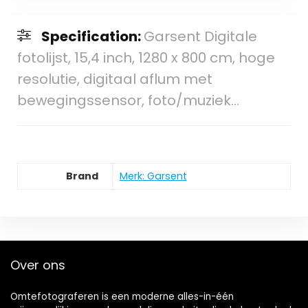
Specification:
Garsent Digitale
fotolijst, 15,4 inch, 1280 x 800 cm, hoge
resolutie, digitaal aflum met
bewegingssensor, foto/muziek…
Brand
Merk: Garsent
Over ons
Omtefotograferen is een moderne alles-in-één