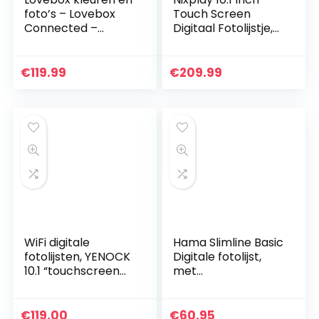
foto’s – Lovebox
Touch Screen
Connected –
Digitaal Fotolijstje,
Stekker voor
Deel Video Clips en
Europa
Foto’s direct via E-
Mail of App
€
119.99
€
209.99
WiFi digitale
Hama Slimline Basic
fotolijsten, YENOCK
Digitale fotolijst,
10.1 “touchscreen
met
met
afstandsbediening,
bewegingssensor
zwart, 8 inch
1280 * 800
€
119.00
€
60.95