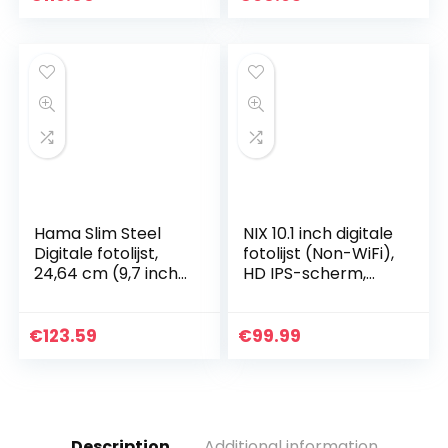
ingebouwde 16 GB
opslagportret en
landschap Instant
foto en video via
app/Facebook/Twi
tter/e-mail
Hama Slim Steel
NIX 10.1 inch digitale
Digitale fotolijst,
fotolijst (Non-WiFi),
24,64 cm (9,7 inch),
HD IPS-scherm,
SD/SDHC/MMC-
automatisch
kaartsleuf, USB 2.0,
draaien,
met
bewegingssensor,
€
123.59
€
99.99
afstandsbediening,
afstandsbediening…
zilver
Description
Additional information