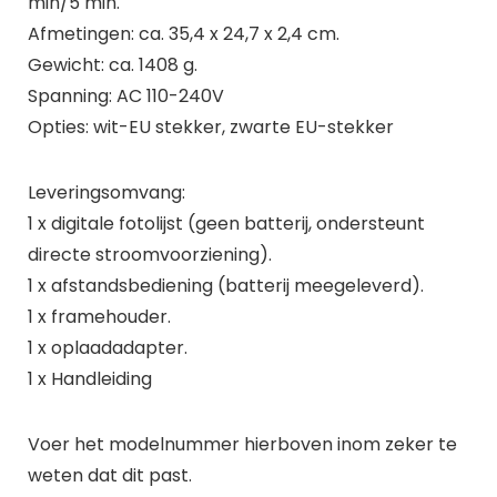
min/5 min.
Afmetingen: ca. 35,4 x 24,7 x 2,4 cm.
Gewicht: ca. 1408 g.
Spanning: AC 110-240V
Opties: wit-EU stekker, zwarte EU-stekker
Leveringsomvang:
1 x digitale fotolijst (geen batterij, ondersteunt
directe stroomvoorziening).
1 x afstandsbediening (batterij meegeleverd).
1 x framehouder.
1 x oplaadadapter.
1 x Handleiding
Voer het modelnummer hierboven inom zeker te
weten dat dit past.