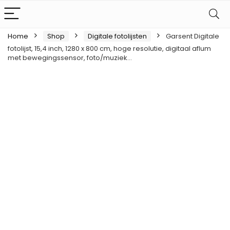
Home
Shop
Digitale fotolijsten
Garsent Digitale
fotolijst, 15,4 inch, 1280 x 800 cm, hoge resolutie, digitaal aflum
met bewegingssensor, foto/muziek…