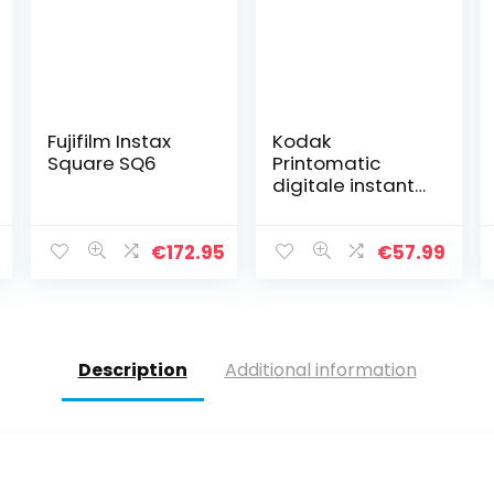
Fujifilm Instax
Kodak
Square SQ6
Printomatic
digitale instant
printcamera –
full-colour
afdrukken op
€
172.95
€
57.99
ZINK 2 x 3 inch
fotopapier met
kleverige…
Description
Additional information