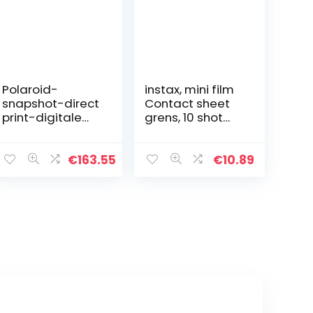
Polaroid-
instax, mini film
snapshot-direct
Contact sheet
print-digitale
grens, 10 shot
camera met
pack
LCD-display,
Onbekend, rood,
€
163.55
€
10.89
LCD Display