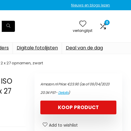
Nieuws en blogs lezen
0
verlanglijst
ers
Digitale fotolijsten
Deal van de dag
 2 x 27 opnamen, zwart
 ISO
Amazon.nl Price:
€
23.90
(as of 09/04/2023
x 27
20:34 PST-
Details
)
KOOP PRODUCT
Add to wishlist