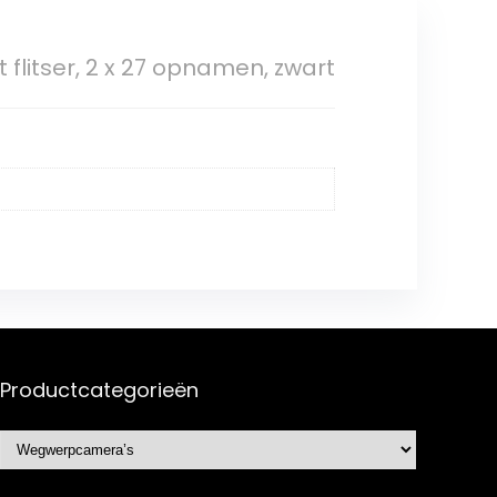
litser, 2 x 27 opnamen, zwart
Productcategorieën