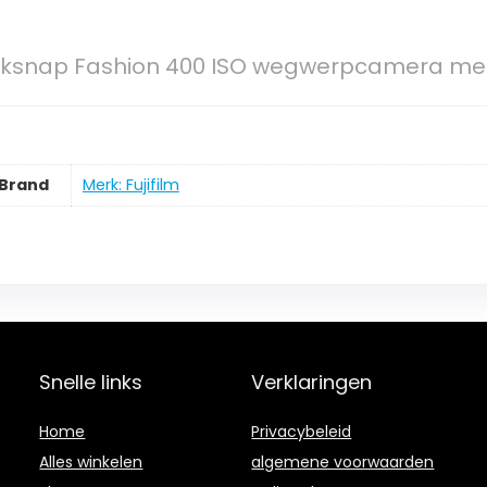
icksnap Fashion 400 ISO wegwerpcamera met f
Brand
Merk: Fujifilm
Snelle links
Verklaringen
Home
Privacybeleid
Alles winkelen
algemene voorwaarden