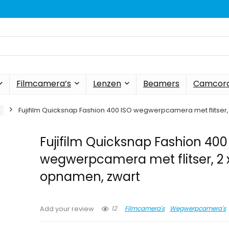
Filmcamera’s
Lenzen
Beamers
Camcord
Fujifilm Quicksnap Fashion 400 ISO wegwerpcamera met flitser,
Fujifilm Quicksnap Fashion 400
wegwerpcamera met flitser, 2 
opnamen, zwart
12
Filmcamera's
Wegwerpcamera's
Add your review