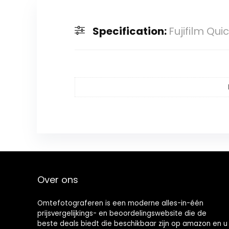
Specification:
Fujifilm Qu
Over ons
Omtefotograferen is een moderne alles-in-één
prijsvergelijkings- en beoordelingswebsite die de
beste deals biedt die beschikbaar zijn op amazon en u