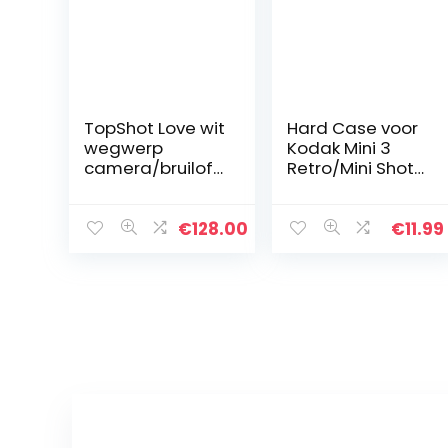
TopShot Love wit
Hard Case voor
wegwerp
Kodak Mini 3
camera/bruiloft
Retro/Mini Shot
camera (27
3 Retro
foto’s, flits, 12
Camera/Mini
stuks)
shot Combo 3
€
128.00
€
11.99
Foto Printer van
Aenllosi. (Geel,
alleen…