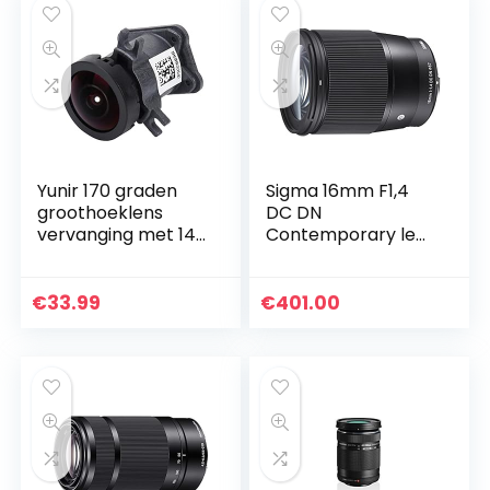
Yunir 170 graden
Sigma 16mm F1,4
groothoeklens
DC DN
vervanging met 14
Contemporary lens
miljoen pixels M12
(67mm
draad, voor Gopro
filterschroefdraad)
Hero 4/3+/3
voor Sony-E
€
33.99
€
401.00
zwarte actie
lensbajonet
camera…