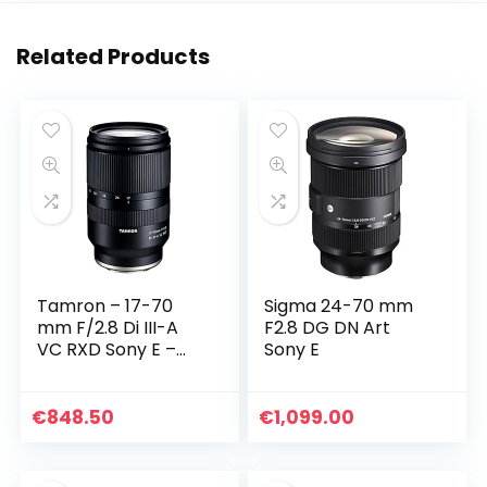
Related Products
Tamron – 17-70
Sigma 24-70 mm
mm F/2.8 Di III-A
F2.8 DG DN Art
VC RXD Sony E –
Sony E
High-Speed
Zoomobjectief voor
Mirrorless
€
848.50
€
1,099.00
Camera’s met een
APS-C-formaat…