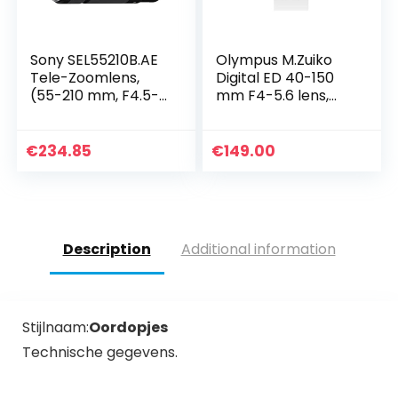
Sony SEL55210B.AE
Olympus M.Zuiko
Tele-Zoomlens,
Digital ED 40-150
(55-210 mm, F4.5-
mm F4-5.6 lens,
6.3, OSS, APS-C,
telezoom, geschikt
Geschikt Voor
voor alle MFT-
A6000, A5100,
camera’s
€
234.85
€
149.00
A5000 En Nex
(Olympus OM-D &
Series, E…
PEN modellen…
Description
Additional information
Stijlnaam:
Oordopjes
Technische gegevens.