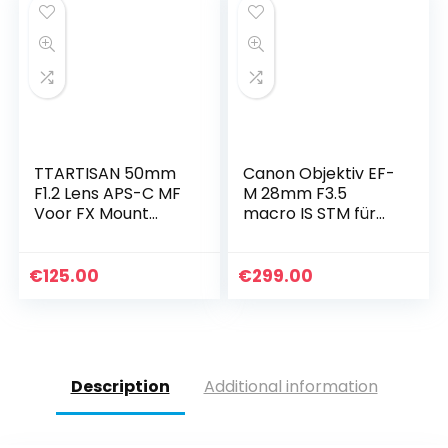
TTARTISAN 50mm
Canon Objektiv EF-
F1.2 Lens APS-C MF
M 28mm F3.5
Voor FX Mount
macro IS STM für
Camera’s X-A1 X-
EOS M
A10 X-M1 X-M2 X-H1
(Festbrennweite,
X-T1 X-T10 X-T2 X-
43mm
€
125.00
€
299.00
T20 X-T3 X-T4 X…
filtergewinde,
Hybrid IS), schwarz
Description
Additional information