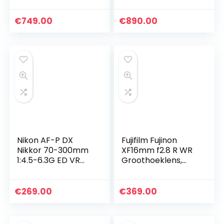
autofocus,
beeldstabilisator),
€
749.00
€
890.00
zwart
Nikon AF-P DX
Fujifilm Fujinon
Nikkor 70-300mm
XF16mm f2.8 R WR
1:4.5-6.3G ED VR
Groothoeklens,
lens (58 mm
Zwart
filterschroefdraad)
voor Nikon-F-
€
269.00
€
369.00
bajonet zwart