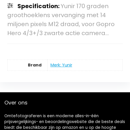
Specification:
Yunir 170 graden
groothoeklens vervanging met 14
miljoen pixels M12 draad, voor Gopro
Hero 4/3+/3 zwarte actie camera…
Brand
Merk: Yunir
Over ons
Omtefotograferen is een moderne alles-in-één
prijsvergelijkings- en beoordelingswebsite die de beste deals
biedt die beschikbaar zijn op amazon en u op de hoogte