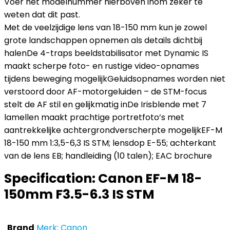
Voer het modelnummer hierboven inom zeker te
weten dat dit past.
Met de veelzijdige lens van 18-150 mm kun je zowel
grote landschappen opnemen als details dichtbij
halenDe 4-traps beeldstabilisator met Dynamic IS
maakt scherpe foto- en rustige video-opnames
tijdens beweging mogelijkGeluidsopnames worden niet
verstoord door AF-motorgeluiden – de STM-focus
stelt de AF stil en gelijkmatig inDe Irisblende met 7
lamellen maakt prachtige portretfoto’s met
aantrekkelijke achtergrondverscherpte mogelijkEF-M
18-150 mm 1:3,5-6,3 IS STM; lensdop E-55; achterkant
van de lens EB; handleiding (10 talen); EAC brochure
Specification:
Canon EF-M 18-
150mm F3.5-6.3 IS STM
Brand
Merk: Canon