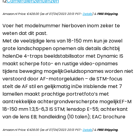
12
Cameralenzen
Lenzen
Amazon.nl Price:
€
428.00
(as of 07/04/2023 20:13 PST-
Details
)
&
FREE Shipping
.
Voer het modelnummer hierboven inom zeker te
weten dat dit past.
Met de veelzijdige lens van 18-150 mm kun je zowel
grote landschappen opnemen als details dichtbij
halenDe 4-traps beeldstabilisator met Dynamic IS
maakt scherpe foto- en rustige video-opnames
tijdens beweging mogelijkGeluidsopnames worden niet
verstoord door AF-motorgeluiden – de STM-focus
stelt de AF stil en gelijkmatig inDe Irisblende met 7
lamellen maakt prachtige portretfoto’s met
aantrekkelijke achtergrondverscherpte mogelijkEF-M
18-150 mm 1:3,5-6,3 IS STM; lensdop E-55; achterkant
van de lens EB; handleiding (10 talen); EAC brochure
Amazon.nl Price:
€
428.00
(as of 07/04/2023 20:13 PST-
Details
)
&
FREE Shipping
.