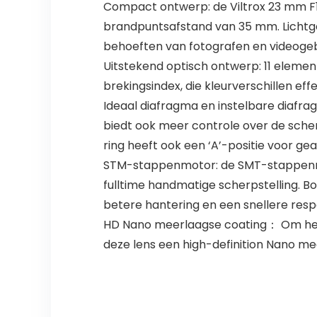
Compact ontwerp: de Viltrox 23 mm F
brandpuntsafstand van 35 mm. Lichtge
behoeften van fotografen en videogebr
Uitstekend optisch ontwerp: 11 elemen
brekingsindex, die kleurverschillen e
Ideaal diafragma en instelbare diafrag
biedt ook meer controle over de sche
ring heeft ook een ‘A’-positie voor 
STM-stappenmotor: de SMT-stappenmot
fulltime handmatige scherpstelling. B
betere hantering en een snellere resp
HD Nano meerlaagse coating： Om het 
deze lens een high-definition Nano mee