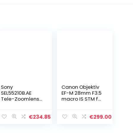
Sony
Canon Objektiv
SEL55210B.AE
EF-M 28mm F3.5
Tele-Zoomlens,
macro IS STM für
(55-210 mm,
EOS M
F4.5-6.3, OSS,
(Festbrennweite,
APS-C, Geschikt
43mm
€
234.85
€
299.00
Voor A6000,
filtergewinde,
A5100, A5000 En
Hybrid IS),