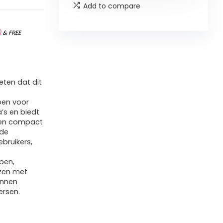
Add to compare
)
&
FREE
ten dat dit
pen voor
’s en biedt
 en compact
 de
bruikers,
epen,
nzen met
unnen
ersen.