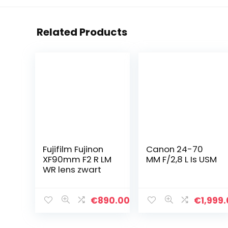
Related Products
Fujifilm Fujinon
Canon 24-70
XF90mm F2 R LM
MM F/2,8 L Is USM
WR lens zwart
€
890.00
€
1,999