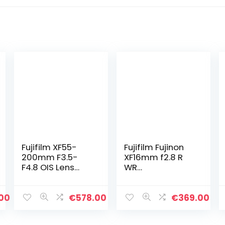
Fujifilm XF55-
Fujifilm Fujinon
200mm F3.5-
XF16mm f2.8 R
F4.8 OIS Lens
WR
Voor Camera,
Groothoeklens,
Zwart, 11.8 x 7.5 x
Zwart
7.5 cm
.00
€
578.00
€
369.00