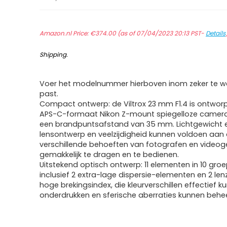
Amazon.nl Price:
€
374.00
(as of 07/04/2023 20:13 PST-
Details
Shipping
.
Voer het modelnummer hierboven inom zeker te we
past.
Compact ontwerp: de Viltrox 23 mm F1.4 is ontwor
APS-C-formaat Nikon Z-mount spiegelloze camera
een brandpuntsafstand van 35 mm. Lichtgewicht
lensontwerp en veelzijdigheid kunnen voldoen aan
verschillende behoeften van fotografen en videoge
gemakkelijk te dragen en te bedienen.
Uitstekend optisch ontwerp: 11 elementen in 10 gro
inclusief 2 extra-lage dispersie-elementen en 2 le
hoge brekingsindex, die kleurverschillen effectief k
onderdrukken en sferische aberraties kunnen behe