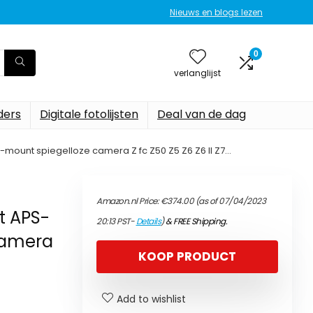
Nieuws en blogs lezen
0
verlanglijst
ers
Digitale fotolijsten
Deal van de dag
-mount spiegelloze camera Z fc Z50 Z5 Z6 Z6 II Z7…
Amazon.nl Price:
€
374.00
(as of 07/04/2023
t APS-
20:13 PST-
Details
)
&
FREE Shipping
.
camera
KOOP PRODUCT
Add to wishlist