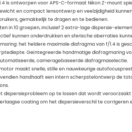
1.4 is ontworpen voor APS-C-formaat Nikon Z-mount spie
wicht en compact lensontwerp en veelzijdigheid kunnen
uikers, gemakkelijk te dragen en te bedienen.
ten in 10 groepen, inclusief 2 extra-lage dispersie-elem
ffectief kunnen onderdrukken en sferische aberraties kun
maring: het heldere maximale diafragma van f/1.4 is gesch
rptediepte. Geïntegreerde handmatige diafragmaring voor
geautomatiseerde, cameragebaseerde diafragmaselectie.
or maakt snelle, stille en nauwkeurige autofocusprest
ovendien handhaaft een intern scherpstelontwerp de total
ons.
dispersieprobleem op te lossen dat wordt veroorzaakt 
rlaagse coating om het dispersieverschil te corrigeren e