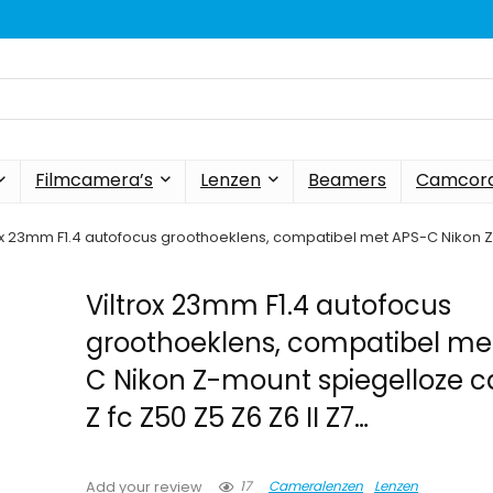
Filmcamera’s
Lenzen
Beamers
Camcord
ox 23mm F1.4 autofocus groothoeklens, compatibel met APS-C Nikon Z
Viltrox 23mm F1.4 autofocus
groothoeklens, compatibel me
C Nikon Z-mount spiegelloze 
Z fc Z50 Z5 Z6 Z6 II Z7…
17
Cameralenzen
Lenzen
Add your review