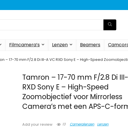
Filmcamera’s
Lenzen
Beamers
Camcord
n – 17-70 mm F/2.8 Di III-A VC RXD Sony E – High-Speed Zoomobjec
Tamron – 17-70 mm F/2.8 Di III
RXD Sony E – High-Speed
Zoomobjectief voor Mirrorless
Camera’s met een APS-C-for
13
Cameralenzen
Lenzen
Add your review