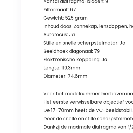
Aantal diafragma-bladen: 9
Filtermaat: 67
Gewicht: 525 gram
Inhoud doos: Zonnekap, lensdoppen, ha
Autofocus: Ja
Stille en snelle scherpstelmotor: Ja
Beeldhoek diagonaal: 79
Elektronische koppeling: Ja
Lengte: 119.3mm
Diameter: 74.6mm
Voer het modelnummer hierboven inom
Het eerste verwisselbare objectief v
De 17-70mm heeft de VC-beeldstabili
Door de snelle en stille scherpstelmo
Dankzij de maximale diafragma van f/2.8