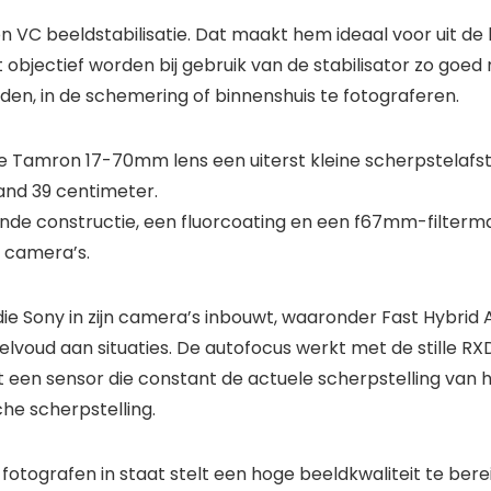
ron VC beeldstabilisatie. Dat maakt hem ideaal voor uit 
t objectief worden bij gebruik van de stabilisator zo goed
ijden, in de schemering of binnenshuis te fotograferen.
 Tamron 17-70mm lens een uiterst kleine scherpstelafsta
and 39 centimeter.
nde constructie, een fluorcoating en een f67mm-filterm
s camera’s.
e Sony in zijn camera’s inbouwt, waaronder Fast Hybrid AF 
lvoud aan situaties. De autofocus werkt met de stille R
een sensor die constant de actuele scherpstelling van he
he scherpstelling.
 fotografen in staat stelt een hoge beeldkwaliteit te berei