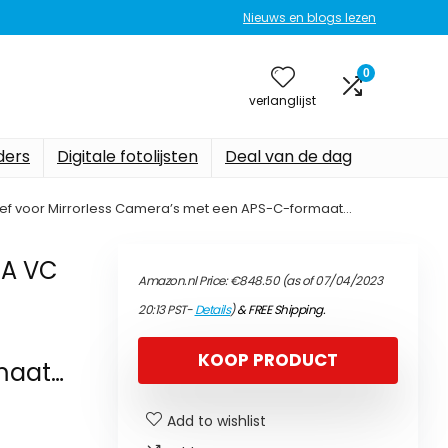
Nieuws en blogs lezen
0
verlanglijst
ers
Digitale fotolijsten
Deal van de dag
tief voor Mirrorless Camera’s met een APS-C-formaat…
-A VC
Amazon.nl Price:
€
848.50
(as of 07/04/2023
20:13 PST-
Details
)
&
FREE Shipping
.
KOOP PRODUCT
maat…
Add to wishlist