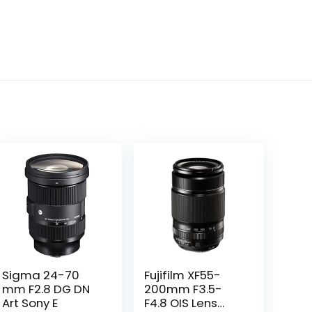
Sigma 24-70
Fujifilm XF55-
mm F2.8 DG DN
200mm F3.5-
Art Sony E
F4.8 OIS Lens