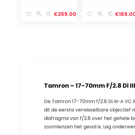
6.3G ED VR lens
Brandpuntsafst
(58 mm
and, 50 Mm, F1.8,
filterschroefdra
Volledig
€
269.00
€
169.0
ad) voor Nikon-
Formaat,
F-bajonet zwart
Geschikt Voor
A7, A6000,
A5100…
Tamron – 17-70mm F/2.8 Di II
De Tamron 17-70mm f/2.8 Di III-A VC 
dit de eerste verwisselbare objectie
diafragma van f/2.8 over het gehele be
zoomlenzen het geval is. Leg onderwer