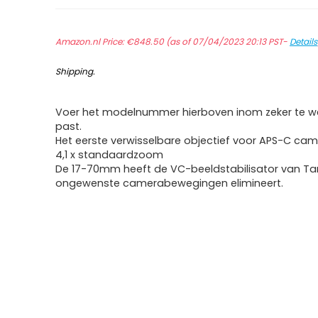
Amazon.nl Price:
€
848.50
(as of 07/04/2023 20:13 PST-
Details
Shipping
.
Voer het modelnummer hierboven inom zeker te we
past.
Het eerste verwisselbare objectief voor APS-C ca
4,1 x standaardzoom
De 17-70mm heeft de VC-beeldstabilisator van Ta
ongewenste camerabewegingen elimineert.