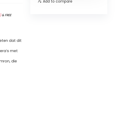
Add to compare
)
&
FREE
ten dat dit
mera’s met
mron, die