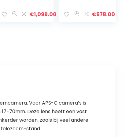
Voor Camera,
Zwart, 11.8 x 7.5 x
7.5 cm
€
1,099.00
€
578.00
steemcamera. Voor APS-C camera’s is
n 17-70mm. Deze lens heeft een vast
nkerder worden, zoals bij veel andere
s telezoom-stand.