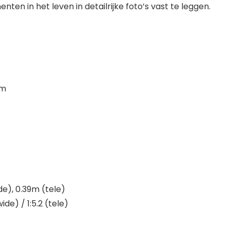
ten in het leven in detailrijke foto’s vast te leggen.
mm
e), 0.39m (tele)
de) / 1:5.2 (tele)