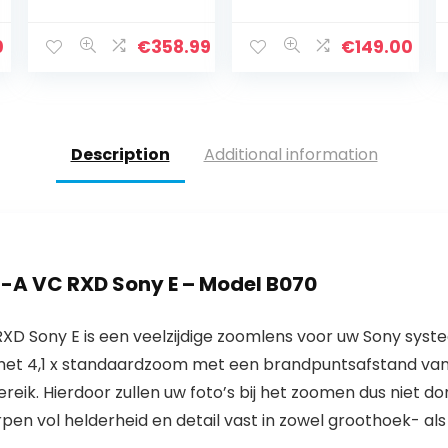
HSM
telezoom,
hedendaagse
geschikt voor
lens (62mm
alle MFT-
0
€
358.99
€
149.00
filterschroefdra
camera’s
ad) voor Sony A-
(Olympus OM-D
objectiefbajone
& PEN modellen…
t
Description
Additional information
I-A VC RXD Sony E – Model B070
RXD Sony E is een veelzijdige zoomlens voor uw Sony sy
f met 4,1 x standaardzoom met een brandpuntsafstand va
reik. Hierdoor zullen uw foto’s bij het zoomen dus niet do
pen vol helderheid en detail vast in zowel groothoek- al