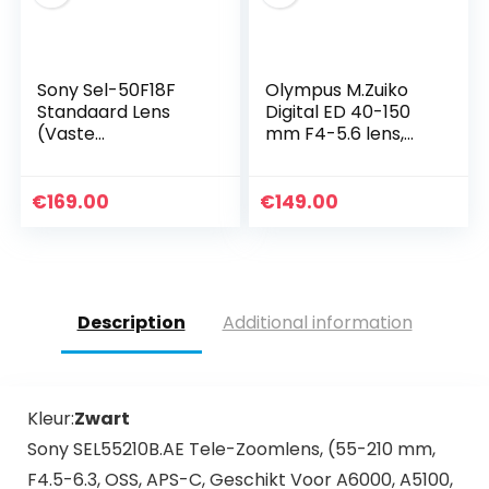
Sony Sel-50F18F
Olympus M.Zuiko
Standaard Lens
Digital ED 40-150
(Vaste
mm F4-5.6 lens,
Brandpuntsafstand
telezoom, geschikt
, 50 Mm, F1.8,
voor alle MFT-
Volledig Formaat,
camera’s
€
169.00
€
149.00
Geschikt Voor A7,
(Olympus OM-D &
A6000, A5100…
PEN modellen…
Description
Additional information
Kleur:
Zwart
Sony SEL55210B.AE Tele-Zoomlens, (55-210 mm,
F4.5-6.3, OSS, APS-C, Geschikt Voor A6000, A5100,