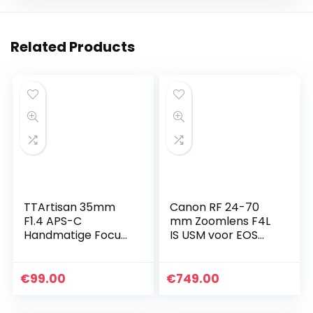
Related Products
TTArtisan 35mm
Canon RF 24-70
F1.4 APS-C
mm Zoomlens F4L
Handmatige Focus
IS USM voor EOS
Lens Compatibel
(77 mm filterdraad,
met Fuji X Mount
autofocus,
Camera X-A10 X-
beeldstabilisator),
€
99.00
€
749.00
A20 X-A3 X-A5 X-
zwart
A7 X-M1 X-M2…