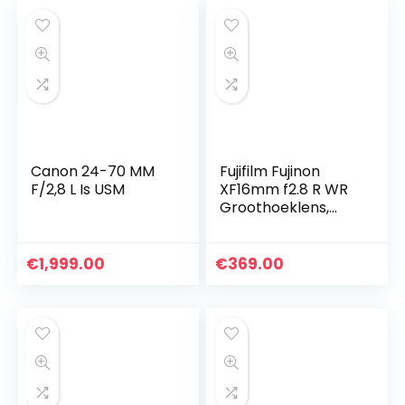
Canon 24-70 MM
Fujifilm Fujinon
F/2,8 L Is USM
XF16mm f2.8 R WR
Groothoeklens,
Zwart
€
1,999.00
€
369.00