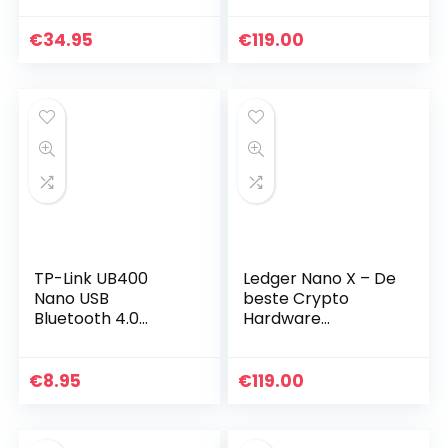
€
34.95
€
119.00
TP-Link UB400
Ledger Nano X – De
Nano USB
beste Crypto
Bluetooth 4.0
Hardware
Adapter Dongle
Portemonnee –
(voor PC Laptop
Bluetooth – Beveilig
Desktop
en beheer uw
€
8.95
€
119.00
Computer,
Bitcoin, Ethereum,
Ondersteunt
ERC20 en…
Windows