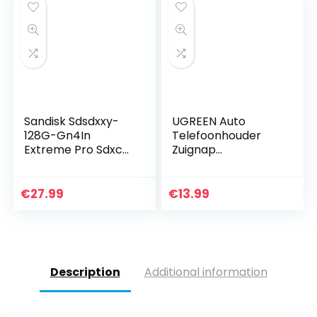
10/8.1/8/7/XP…
Sandisk Sdsdxxy-
UGREEN Auto
128G-Gn4In
Telefoonhouder
Extreme Pro Sdxc
Zuignap
Geheugen Kaart,
Windscherm
128Gb
Voorruit
Dashboard Car
€
27.99
€
13.99
Holder Compatibel
met iPhone 12 Pro
Max SE 11 XS XR…
Description
Additional information