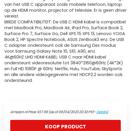
van het USB C apparaat zoals mobiele telefoon, laptop
op de HDMI monitor, projector of televisie. Er is geen driver
vereist.
BREDE COMPATIBILITEIT: De USB C HDMI kabel is compatibel
met MacBook Pro, MacBook Air, iPad Pro, Surface Book 2,
Surface Pro 7, Surface Go, Dell XPS 15 XPS 13, Lenovo YOGA
Book 2, HP Spectre Notebook, ASUS ZenBook3 enz. De USB
C adapter ondersteunt ook de Samsung Dex modus
voor Samsung Galaxy Note 10, S10, A90, enz.
4K@60HZ UHD HDMI KABEL: USB C naar HDMI kabel
ondersteunt videoresolutie tot 3840*2160@60Hz (4K*2K)
en Full HD 1080P @ 60Hz. Netflix, Hulu, YouTube, SkySports
en alle andere videogegevens met HDCP2.2 worden ook
ondersteund.
Amazon.nl Price:
€
17.99
(as of 09/04/2023 20:32 PST-
Details
)
KOOP PRODUCT