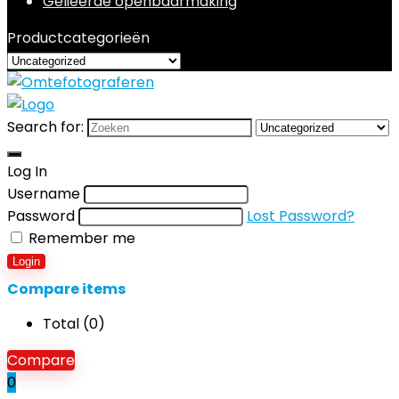
Gelieerde openbaarmaking
Productcategorieën
Search for:
Log In
Username
Password
Lost Password?
Remember me
Login
Compare items
Total (
0
)
Compare
0