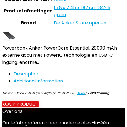
‎15.8 x 7.45 x 1.92 cm; 342.5
Productafmetingen
gram
Brand
De Anker Store openen
Powerbank Anker PowerCore Essential, 20000 mAh
externe accu met PowerIQ technologie en USB-C
ingang, enorme…
Description
Additional information
Amazon.nl Price:
€
39.99
(as of 09/04/2023 20:32 PST-
Details
)
&
FREE Shipping
.
KOOP PRODUCT
Over ons
Omtefotograferen is een moderne alles-in-één