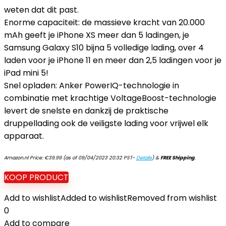
weten dat dit past.
Enorme capaciteit: de massieve kracht van 20.000
mAh geeft je iPhone XS meer dan 5 ladingen, je
Samsung Galaxy S10 bijna 5 volledige lading, over 4
laden voor je iPhone 11 en meer dan 2,5 ladingen voor je
iPad mini 5!
Snel opladen: Anker PowerIQ-technologie in
combinatie met krachtige VoltageBoost-technologie
levert de snelste en dankzij de praktische
druppellading ook de veiligste lading voor vrijwel elk
apparaat.
Amazon.nl Price:
€
39.99
(as of 09/04/2023 20:32 PST-
Details
)
&
FREE Shipping
.
KOOP PRODUCT
Add to wishlist
Added to wishlist
Removed from wishlist
0
Add to compare