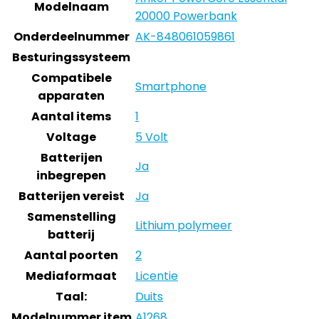
Modelnaam
20000 Powerbank
Onderdeelnummer
‎AK-848061059861
Besturingssysteem
Compatibele
‎Smartphone
apparaten
Aantal items
‎1
Voltage
‎5 Volt
Batterijen
‎Ja
inbegrepen
Batterijen vereist
‎Ja
Samenstelling
‎Lithium polymeer
batterij
Aantal poorten
‎2
Mediaformaat
‎Licentie
Taal:
‎Duits
Modelnummer item
‎A1268