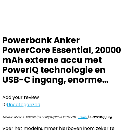
Powerbank Anker
PowerCore Essential, 20000
mAh externe accu met
PowerIQ technologie en
USB-C ingang, enorme…
Add your review
10
Uncategorized
Amazon.nl Price:
€
39.99
(as of 09/04/2023 20:32 PST-
Details
)
&
FREE Shipping
.
Voer het modelnummer hierboven inom zeker te