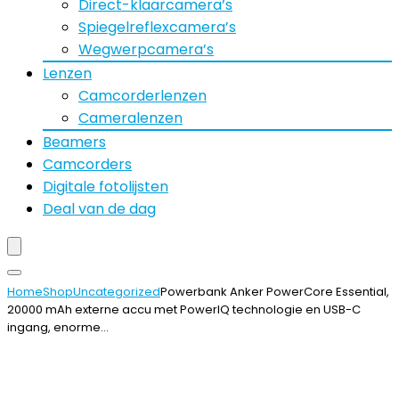
Direct-klaarcamera’s
Spiegelreflexcamera’s
Wegwerpcamera’s
Lenzen
Camcorderlenzen
Cameralenzen
Beamers
Camcorders
Digitale fotolijsten
Deal van de dag
Home
Shop
Uncategorized
Powerbank Anker PowerCore Essential,
20000 mAh externe accu met PowerIQ technologie en USB-C
ingang, enorme…