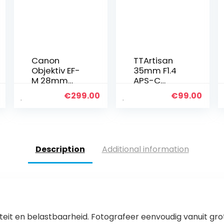
Canon
TTArtisan
Objektiv EF-
35mm F1.4
M 28mm
APS-C
F3.5 macro
Handmatig
€
299.00
€
99.00
IS STM für
e Focus
EOS M
Lens
(Festbrenn
Compatibel
weite,
met Fuji X
43mm
Mount
Description
Additional information
filtergewin
Camera X-
de, Hybrid
A10 X-A20
IS), schwarz
X-A3 X-A5
X-A7 X-M1
X-M2…
iteit en belastbaarheid. Fotografeer eenvoudig vanuit grote