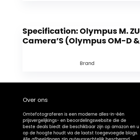
Specification:
Olympus M. ZUI
Camera’S (Olympus OM-D &
Brand
Over ons
Omtefotograferen is een moderne alles-in-één
prijsvergelijkings- en beoordelingswebsite die de
beste deals biedt die beschikbaar zijn op amazon en u
op de hoogte houdt via de laatst toegevoegde blogs.
Alle afbeeldingen zijn auteursrechtelijk beschermd