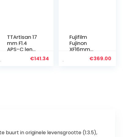
TTArtisan 17
Fujifilm
mm F1.4
Fujinon
APS-C lens
XF16mm
met
f2.8 R WR
€
141.34
€
369.00
handmatig
Groothoekl
e focus,
ens, Zwart
compatibel
met
MacroM43
Mount
camera’s
EPM EPL E-P
E-M Pen-F
G GF…
 buurt in originele levensgrootte (1:3.5),