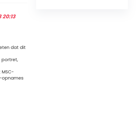
 20:13
ten dat dit
portret,
t MSC-
eo-opnames