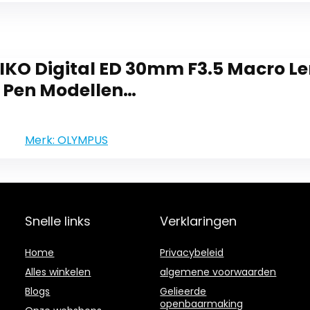
KO Digital ED 30mm F3.5 Macro Len
 Pen Modellen…
Merk: OLYMPUS
Snelle links
Verklaringen
Home
Privacybeleid
Alles winkelen
algemene voorwaarden
Blogs
Gelieerde
openbaarmaking