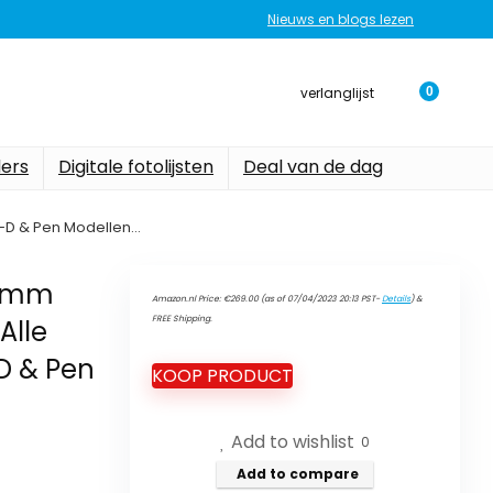
Nieuws en blogs lezen
verlanglijst
0
ers
Digitale fotolijsten
Deal van de dag
M-D & Pen Modellen…
30mm
Amazon.nl Price:
€
269.00
(as of 07/04/2023 20:13 PST-
Details
)
&
FREE Shipping
.
Alle
D & Pen
KOOP PRODUCT
Add to wishlist
0
Add to compare