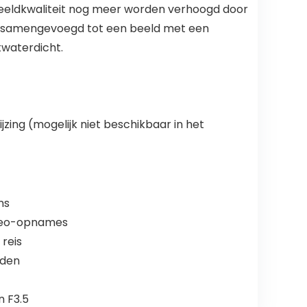
beeldkwaliteit nog meer worden verhoogd door
 samengevoegd tot een beeld met een
twaterdicht.
jzing (mogelijk niet beschikbaar in het
ns
video-opnames
reis
nden
n F3.5