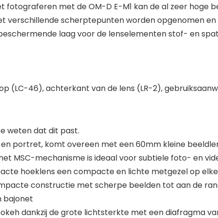
 het fotograferen met de OM-D E-M1 kan de al zeer hoge 
et verschillende scherptepunten worden opgenomen en
n beschermende laag voor de lenselementen stof- en spa
dop (LC-46), achterkant van de lens (LR-2), gebruiksaanwi
 weten dat dit past.
r en portret, komt overeen met een 60mm kleine beeldle
n het MSC-mechanisme is ideaal voor subtiele foto- en 
acte hoeklens een compacte en lichte metgezel op elke 
compacte constructie met scherpe beelden tot aan de ra
 bajonet
okeh dankzij de grote lichtsterkte met een diafragma va