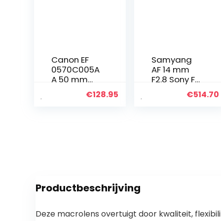
Canon EF
Samyang
0570C005A
AF 14 mm
A 50 mm
F2.8 Sony FE
f/1.8 STM
–
€
128.95
€
514.70
Lens, zwart,
autofocus
6 cm
ultrabreedh
oek lens
met 14 mm
vaste
brandpunts
afstand
voor
spiegelloze
Productbeschrijving
Sony…
Deze macrolens overtuigt door kwaliteit, flexibil