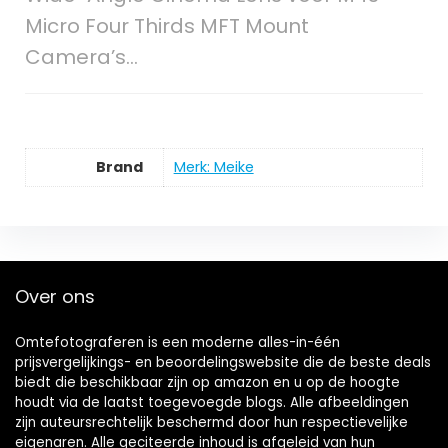
Micro Four Thirds MFT Mount
Camera’s…
Brand
Merk: Meike
Over ons
Omtefotograferen is een moderne alles-in-één
prijsvergelijkings- en beoordelingswebsite die de beste deals
biedt die beschikbaar zijn op amazon en u op de hoogte
houdt via de laatst toegevoegde blogs. Alle afbeeldingen
zijn auteursrechtelijk beschermd door hun respectievelijke
eigenaren. Alle geciteerde inhoud is afgeleid van hun