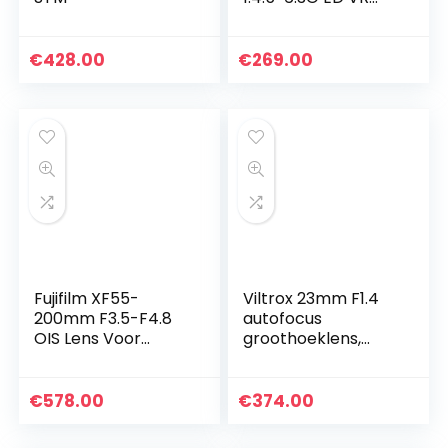
lens (58 mm
filterschroefdraad)
voor Nikon-F-
€
428.00
€
269.00
bajonet zwart
Fujifilm XF55-
Viltrox 23mm F1.4
200mm F3.5-F4.8
autofocus
OIS Lens Voor
groothoeklens,
Camera, Zwart, 11.8
compatibel met
x 7.5 x 7.5 cm
APS-C Nikon Z-
mount spiegelloze
€
578.00
€
374.00
camera Z fc Z50 Z5
Z6 Z6 II Z7…