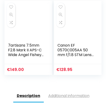
7artisans 7.5mm
Canon EF
F2.8 Mark II APS-C
0570C005AA 50
Wide Angel Fisheye
mm f/1.8 STM Lens,
Mirrorless Lens
zwart, 6 cm
Voor NIKON Z
Camera’s Fit Z6 Z7
€
149.00
€
128.95
Z50 Z5 Zwart
Description
Additional information