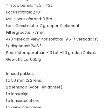
T-stop bereik: T2.2 – T22
Focus rotatie: 270°
Min. Focus afstand: 0.6m
Lens Constructie: 7 groepen 9 element
Filtergrootte: 77mm
4/3 “Hoek of View: horizontaal: 19,8 °/ verticaal: 15
°/ diagonaal: 24,8 °
Bedrijfstemperatuur: -10 tot +50 graden Celsius.
Gewicht: ca. 660 g.
Inhoud pakket:
1 x 50 mm t2.2 lens.
2 x lensdop (voor- en achter).
1 x lenszakje.
1 x lenscapuchon.
1 x reinigingsdoekje.