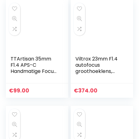
TTArtisan 35mm
Viltrox 23mm F1.4
F1.4 APS-C
autofocus
Handmatige Focus
groothoeklens,
Lens Compatibel
compatibel met
met Fuji X Mount
APS-C Nikon Z-
Camera X-A10 X-
mount spiegelloze
€
99.00
€
374.00
A20 X-A3 X-A5 X-
camera Z fc Z50 Z5
A7 X-M1 X-M2…
Z6 Z6 II Z7…