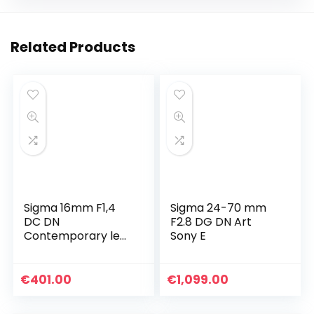
Related Products
Sigma 16mm F1,4
Sigma 24-70 mm
DC DN
F2.8 DG DN Art
Contemporary lens
Sony E
(67mm
filterschroefdraad)
voor Sony-E
€
401.00
€
1,099.00
lensbajonet