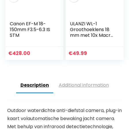
Canon EF-M 18-
ULANZI WL-1
150mm F3.5-6.3 IS
Groothoeklens 18
STM
mm met 10x Macro,
2 in 1, voor Sony ZV1
Camera
€
428.00
€
49.99
Description
Additional information
Outdoor waterdichte anti-diefstal camera, plug-in
kaart volautomatische bewaking jacht camera.
Met behulp van infrarood detectietechnologie,