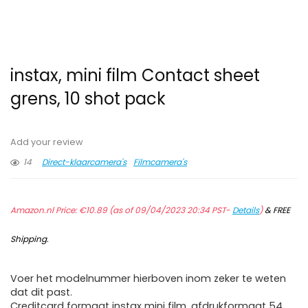
instax, mini film Contact sheet
grens, 10 shot pack
Add your review
14
Direct-klaarcamera's
Filmcamera's
Amazon.nl Price:
€
10.89
(as of 09/04/2023 20:34 PST-
Details
)
&
FREE
Shipping
.
Voer het modelnummer hierboven inom zeker te weten
dat dit past.
Creditcard formaat instax mini film, afdrukformaat 54