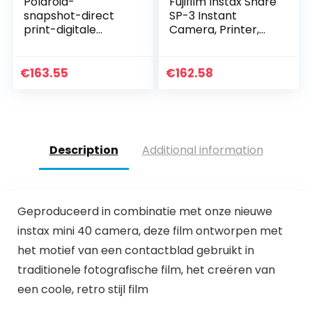
Polaroid-
Fujifilm Instax Share
snapshot-direct
SP-3 Instant
print-digitale
Camera, Printer,
camera met LCD-
wit
display, Onbekend,
rood, LCD Display
€
163.55
€
162.58
Description
Additional information
Geproduceerd in combinatie met onze nieuwe
instax mini 40 camera, deze film ontworpen met
het motief van een contactblad gebruikt in
traditionele fotografische film, het creëren van
een coole, retro stijl film