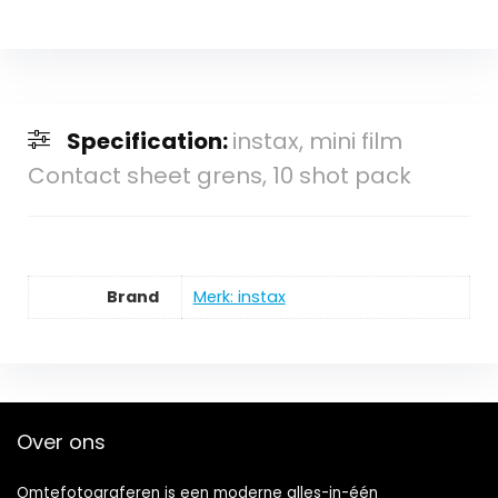
Specification:
instax, mini film
Contact sheet grens, 10 shot pack
Brand
Merk: instax
Over ons
Omtefotograferen is een moderne alles-in-één