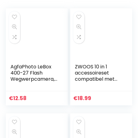
AgfaPhoto LeBox
ZWOOS 10 in 1
400-27 Flash
accessoireset
Wegwerpcamera,
compatibel met
12 x 3.5 x 6 cm
Instax Mini 11,
inclusief album,
lens, fotolijsten en
€
12.58
€
18.99
meer