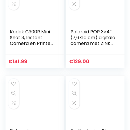
Kodak C300R Mini
Polaroid POP 3×4″
Shot 3, Instant
(7,6×10 cm) digitale
Camera en Printer
camera met ZINK
+ 6 Cartridges,
Zero
Instant foto’s
inktdruktechnologi
vierkant 76×76
e – zwart
€
141.99
€
129.00
mm, compatibel
met iOS…