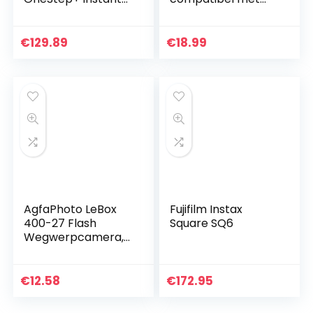
Camera – Zwart
Instax Mini 11,
inclusief album,
lens, fotolijsten en
€
129.89
€
18.99
meer
AgfaPhoto LeBox
Fujifilm Instax
400-27 Flash
Square SQ6
Wegwerpcamera,
12 x 3.5 x 6 cm
€
12.58
€
172.95