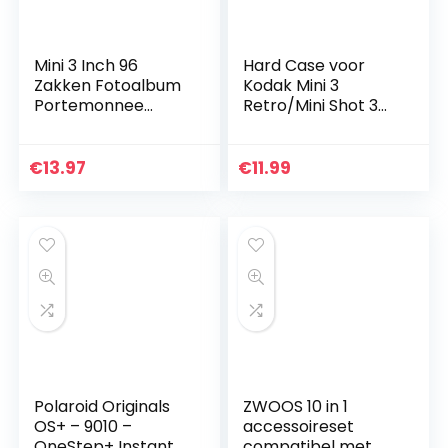
Mini 3 Inch 96
Hard Case voor
Zakken Fotoalbum
Kodak Mini 3
Portemonnee
Retro/Mini Shot 3
Album voor Fujifilm
Retro Camera/Mini
Instax Mini 11 9 8 8+
shot Combo 3 Foto
25 7s 50 90
Printer van Aenllosi.
€
13.97
€
11.99
Polaroid Snap/Zip…
(Geel, alleen…
Polaroid Originals
ZWOOS 10 in 1
OS+ – 9010 –
accessoireset
OneStep+ Instant
compatibel met