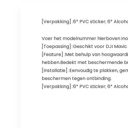
[Verpakking] :6* PVC sticker; 6* Alcoho
Voer het modelnummer hierboven inom
[Toepassing] :Geschikt voor DJI Mavic 
[Feature] :Met behulp van hoogwaardig
hebben.Bedekt met beschermende buit
[Installatie] :Eenvoudig te plakken, g
beschermen tegen ontbinding.
[Verpakking] :6* PVC sticker; 6* Alcoho