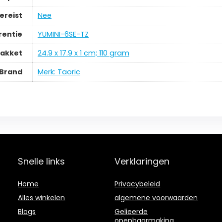
ereist
‎Nee
rentie
‎YUMINI-6SE-TZ
pakket
‎24.9 x 17.9 x 1 cm; 110 gram
Brand
Merk: Taoric
Snelle links
Verklaringen
Home
Privacybeleid
Alles winkelen
algemene voorwaarden
Blogs
Gelieerde
openbaarmaking