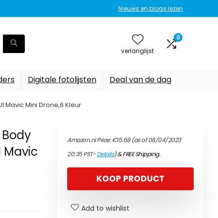
Nieuws en blogs lezen
0
verlanglijst
ers
Digitale fotolijsten
Deal van de dag
I Mavic Mini Drone,6 Kleur
r Body
Amazon.nl Price:
€
15.68
(as of 08/04/2023
I Mavic
20:35 PST-
Details
)
&
FREE Shipping
.
KOOP PRODUCT
Add to wishlist