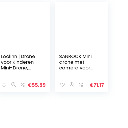
Loolinn | Drone
SANROCK Mini
voor Kinderen –
drone met
Mini-Drone,
camera voor
Indoor RC
kinderen en
Drones met
beginners, RC
Automatische
quadcopter met
€
55.99
€
71.17
Anti-
720P HD WiFi FPV
botstechnologie
camera, U61W
/ 360° Flip…
Mini Drone…