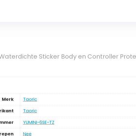
Waterdichte Sticker Body en Controller Prote
Merk
‎Taoric
rikant
‎Taoric
ummer
‎YUMINI-6SE-TZ
grepen
‎Nee