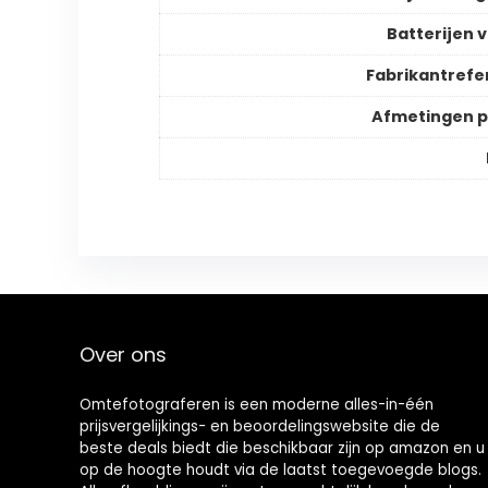
Batterijen v
Fabrikantrefe
Afmetingen 
Over ons
Omtefotograferen is een moderne alles-in-één
prijsvergelijkings- en beoordelingswebsite die de
beste deals biedt die beschikbaar zijn op amazon en u
op de hoogte houdt via de laatst toegevoegde blogs.