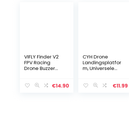
VIFLY Finder V2
CYH Drone
FPV Racing
Landingsplatfor
Drone Buzzer
m, Universele
met batterij
Opvouwbare
Verloren Drone
Drone
Alarm 110dB
Landingsplatfor
€
14.90
€
11.99
Tracker Werkt
m voor DJI Mavic
als normale
2
Buzzer of op…
Pro/Zoom/Mavic
Pro/Mavic Air 2…