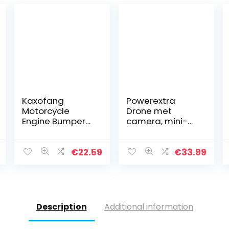
Kaxofang
Powerextra
Motorcycle
Drone met
Engine Bumper
camera, mini-
Guard, for Africa
drone,
Twin CRF1100L
opvouwbaar,
CRF 1100 L Anti
wifi, RC
€
22.59
€
33.99
Crash Slider
quadcopter,
Protector Cover
hoogtehoudmo
dus, One Touch
Start en
landing…
Description
Additional information