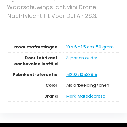
Waarschuwingslicht,Mini Drone
Nachtvlucht Fit Voor DJI Air 2S,3…
Productafmetingen
‎10 x 6 x 1.5 cm; 50 gram
Door fabrikant
‎3 jaar en ouder
aanbevolen leeftijd
Fabrikantreferentie
‎16292710533815
Color
‎Als afbeelding tonen
Brand
Merk: Matedepreso