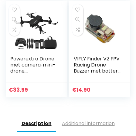
Powerextra Drone
VIFLY Finder V2 FPV
met camera, mini-
Racing Drone
drone,
Buzzer met batterij
opvouwbaar, wifi,
Verloren Drone
RC quadcopter,
Alarm 110dB
hoogtehoudmodus,
Tracker Werkt als
€
33.99
€
14.90
One Touch Start en
normale Buzzer of
landing…
op…
Description
Additional information