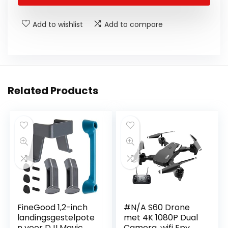
Add to wishlist
Add to compare
Related Products
FineGood 1,2-inch
#N/A S60 Drone
landingsgestelpote
met 4K 1080P Dual
n voor DJI Mavic
Camera, wifi Fpv