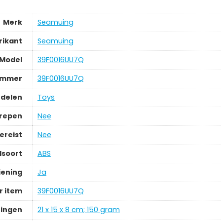
Merk
‎Seamuing
rikant
‎Seamuing
Model
‎39F0016UU7Q
ummer
‎39F0016UU7Q
delen
‎Toys
grepen
‎Nee
ereist
‎Nee
lsoort
‎ABS
iening
‎Ja
 item
‎39F0016UU7Q
ingen
‎21 x 15 x 8 cm; 150 gram