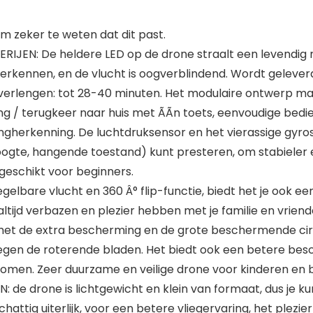
 zeker te weten dat dit past.
JEN: De heldere LED op de drone straalt een levendig ne
herkennen, en de vlucht is oogverblindend. Wordt gelever
 verlengen: tot 28-40 minuten. Het modulaire ontwerp maa
ng / terugkeer naar huis met ÃÃn toets, eenvoudige bedi
ingherkenning. De luchtdruksensor en het vierassige gy
oogte, hangende toestand) kunt presteren, om stabieler en
eschikt voor beginners.
elbare vlucht en 360 Â° flip-functie, biedt het je ook een
altijd verbazen en plezier hebben met je familie en vriend
de extra bescherming en de grote beschermende cirkel
gen de roterende bladen. Het biedt ook een betere be
omen. Zeer duurzame en veilige drone voor kinderen en 
e drone is lichtgewicht en klein van formaat, dus je k
ttig uiterlijk, voor een betere vliegervaring, het plezier