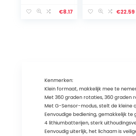
Voorkom
Twin CRF1100L
Propellers
CRF 1100 L Anti
€
8.17
€
22.59
Scratch
Crash Slider
Aluminium
Protector Cover
Verbeterde
Motor Cover
voor DJI…
Kenmerken:
Klein formaat, makkelijk mee te neme
Met 360 graden rotaties, 360 graden ro
Met G-Sensor-modus, stelt de kleine
Eenvoudige bediening, gemakkelijk te 
4 lithiumbatterijen, sterk uithouding
Eenvoudig uiterlijk, het lichaam is veil