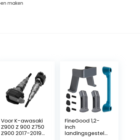
appen maken
Voor K-awasaki
FineGood 1,2-
Z900 Z 900 Z750
inch
Z900 2017-2019
landingsgestelp
Motorfiets
oten voor DJI