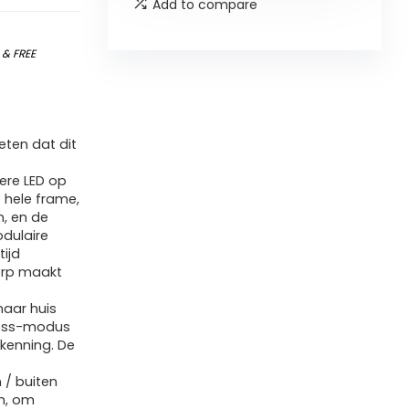
Add to compare
)
&
FREE
ten dat dit
ere LED op
t hele frame,
n, en de
odulaire
tijd
erp maakt
naar huis
less-modus
rkenning. De
 / buiten
n, om