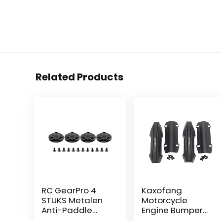
Related Products
RC GearPro 4
Kaxofang
STUKS Metalen
Motorcycle
Anti-Paddle
Engine Bumper
Motor Covers
Guard, for Africa