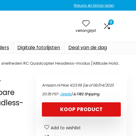
Nieuws en blogs lezen
0
verlanglijst
ers
Digitale fotolijsten
Deal van de dag
re snelheden RC Quadcopter Headless-modus [Altitude Hold…
r
Amazon.nl Price:
€
23.99
(as of 08/04/2023
lbare
20:35 PST-
Details
)
&
FREE Shipping
.
dless-
KOOP PRODUCT
Add to wishlist