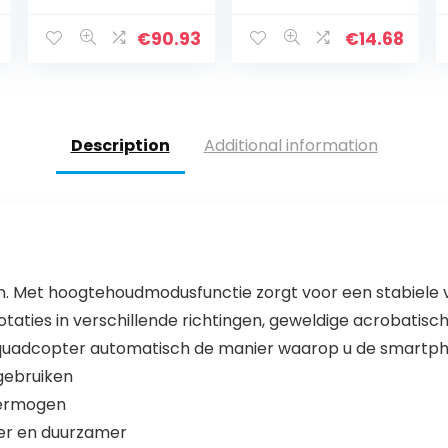
groothoek,
Waarschuwingsl
duurzaam, RC
icht,Mini Drone
€
90.93
€
14.68
quadrocopter
Nachtvlucht Fit
met wifi, FPV live
Voor DJI Air 2S,3…
overdracht, tap…
Description
Additional information
n. Met hoogtehoudmodusfunctie zorgt voor een stabiele v
taties in verschillende richtingen, geweldige acrobatisch
 quadcopter automatisch de manier waarop u de smartph
gebruiken
svermogen
iger en duurzamer