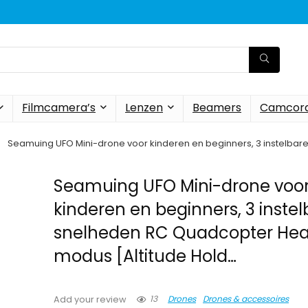
Filmcamera’s
Lenzen
Beamers
Camcord
Seamuing UFO Mini-drone voor kinderen en beginners, 3 instelba
Seamuing UFO Mini-drone voo
kinderen en beginners, 3 inste
snelheden RC Quadcopter Hea
modus [Altitude Hold…
13
Drones
Drones & accessoires
Add your review