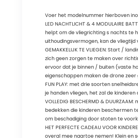
Voer het modelnummer hierboven inom
LED NACHTLICHT & 4 MODULAIRE BATTERI
helpt om de vliegrichting s nachts te 
uithoudingsvermogen, kan de vliegtijd
GEMAKKELIJK TE VLIEGEN: Start / landi
zich geen zorgen te maken over richt
ervoor dat je binnen / buiten (vaste h
eigenschappen maken de drone zeer g
FUN PLAY: met drie soorten snelheidsreg
je handen vliegen, het zal de kinderen 
VOLLEDIG BESCHERMD & DUURZAAM: met 
bedekken die kinderen beschermen te
om beschadiging door stoten te voork
HET PERFECTE CADEAU VOOR KINDEREN: d
overal mee naartoe nemen! Klein en scha