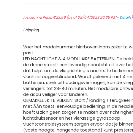
Amazon.nl Price:
€
23.99
(as of 08/04/2023 20:35 PST-
Details
Shipping
.
Voer het modelnummer hierboven inom zeker te we
past.
LED NACHTLICHT & 4 MODULAIRE BATTERIJEN: De held
de drone straalt een levendig neonlicht uit over he
dat helpt om de vliegrichting s nachts te herkenne
vlucht is oogverblindend. Wordt geleverd met 4 m
batterijen, sterk uithoudingsvermogen, kan de vlieg
verlengen: tot 28-40 minuten. Het modulaire ontw
de accu veiliger voor kinderen.
GEMAKKELIJK TE VLIEGEN: Start / landing / terugkeer 
met ÃÃn toets, eenvoudige bediening. In de head
hoeft u zich geen zorgen te maken over richtinghe
luchtdruksensor en het vierassige gyroscoop-
vluchtcontrolesysteem zorgen ervoor dat je binnen
(vaste hoogte, hangende toestand) kunt prestere