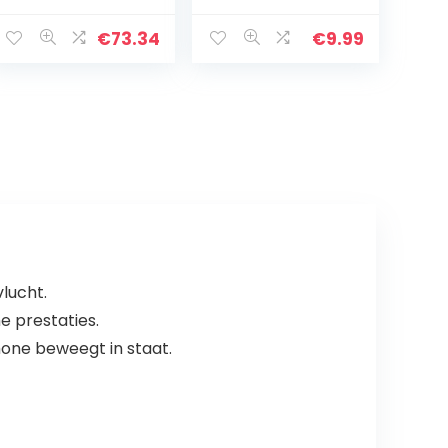
Falling
Mavic Pro met
Bescherming
joystickbescher
€
73.34
€
9.99
Frame Slider
mer,
Kuip Guard Anti
hoogtevergroter
Crash Pad…
Veilige
landingssteunen
…
lucht.
e prestaties.
one beweegt in staat.