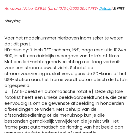
Amazon.nl Price:
€
89.19
(as of 10/04/2023 20:47 PST-
Details
)
&
FREE
Shipping
.
Voer het modelnummer hierboven inom zeker te weten
dat dit past.
HD-display: 7 inch TFT-scherm, 16:9, hoge resolutie 1024 x
600, biedt een duidelijke weergave van foto’s of films.
Met een led-achtergrondverlichting met laag verbruik
voor een stroombewust zicht. Schakel de
stroomvoorziening in, sluit vervolgens de SD-kaart of het
USB-station aan, het frame wordt automatisch de foto’s
afgespeeld.
♬ 【Anti-beeld en automatische rotatie】Deze digitale
fotolijst heeft een unieke beeldvoorbeeldfunctie, die zeer
eenvoudig is om de gewenste afbeelding in honderden
afbeeldingen te vinden. Met behulp van de
afstandsbediening of de menuknop kun je alle
bestanden gemakkelijk verwijderen die je niet wilt. Het
frame past automatisch de richting van het beeld aan