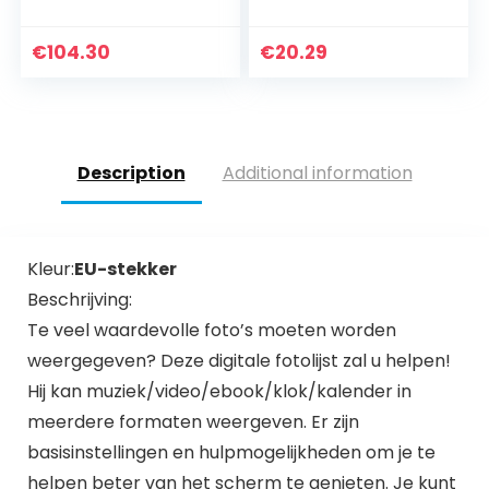
elektronische
Kleur A4 Fotolijst
fotolijst, Android 8.1
21x30cm Photo
OS 1280 x 800 IPS-
Frame (Color :
€
104.30
€
20.29
display, 16 GB…
Black, Size : A4…
Description
Additional information
Kleur:
EU-stekker
Beschrijving:
Te veel waardevolle foto’s moeten worden
weergegeven? Deze digitale fotolijst zal u helpen!
Hij kan muziek/video/ebook/klok/kalender in
meerdere formaten weergeven. Er zijn
basisinstellingen en hulpmogelijkheden om je te
helpen beter van het scherm te genieten. Je kunt