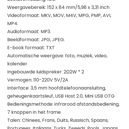
Weergavebereik: 152 x 84 mm/5,98 x 3,31 inch
Videoformaat: MKV, MOV, M4V, MPG, PMP, AVI,
MP4.
Audioformaat: MP3.
Beeldformaat: JPG, JPEG.
E-book formaat: TXT
Automatische weergave: foto, muziek, video,
kalender
Ingebouwde luidspreker: 2Ω2W * 2
Vermogen: 110-220V 5V/2A
Interface: 3,5 mm hoofdtelefoonaansluiting,
geheugenkaartsleuf, USB Host 2.0, Mini USB OTG
Bedieningsmethode: infrarood afstandsbediening,
7 knoppen in het frame
Talen: Chinees, Frans, Duits, Russisch, Spaans,
Portugees, Italiaans, Turks, Zweeds, Pools, Japans,