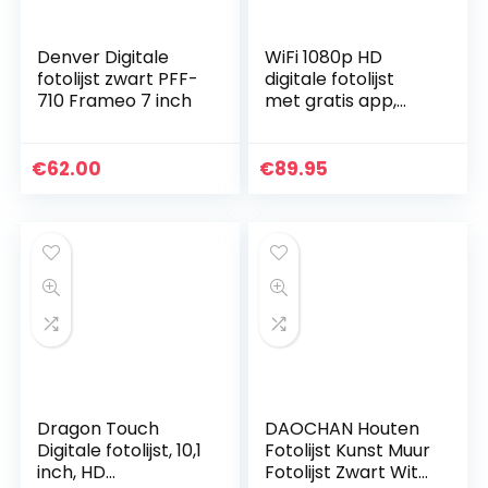
Denver Digitale
WiFi 1080p HD
fotolijst zwart PFF-
digitale fotolijst
710 Frameo 7 inch
met gratis app,
Deel foto’s en
video’s onmiddellijk,
Persoonlijke
€
62.00
€
89.95
bijschriften…
Dragon Touch
DAOCHAN Houten
Digitale fotolijst, 10,1
Fotolijst Kunst Muur
inch, HD
Fotolijst Zwart Wit