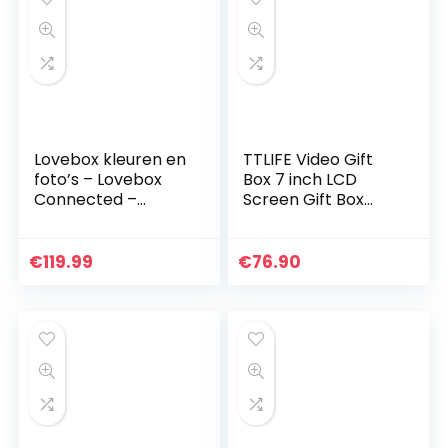
Lovebox kleuren en
TTLIFE Video Gift
foto’s – Lovebox
Box 7 inch LCD
Connected –
Screen Gift Box
Stekker voor
met Video en Foto
Europa
Bericht voor
Bruiloft
€
119.99
€
76.90
Engagement
Verjaardagsjubilea…