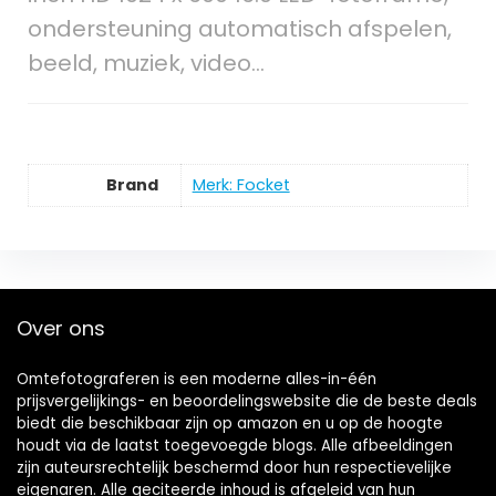
ondersteuning automatisch afspelen,
beeld, muziek, video…
Brand
Merk: Focket
Over ons
Omtefotograferen is een moderne alles-in-één
prijsvergelijkings- en beoordelingswebsite die de beste deals
biedt die beschikbaar zijn op amazon en u op de hoogte
houdt via de laatst toegevoegde blogs. Alle afbeeldingen
zijn auteursrechtelijk beschermd door hun respectievelijke
eigenaren. Alle geciteerde inhoud is afgeleid van hun