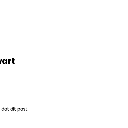
wart
at dit past.