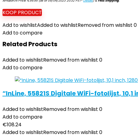
Amazon.nl Price:
€
99.95
(as of 09/04/2023 20:32 PST-
Details
)
&
FREE Shipping
.
KOOP PRODUCT
Add to wishlist
Added to wishlist
Removed from wishlist
0
Add to compare
Related Products
Added to wishlist
Removed from wishlist
0
Add to compare
“InLine, 55821S Digitale WiFi-fotolijst, 10,
Added to wishlist
Removed from wishlist
0
Add to compare
€
108.24
Added to wishlist
Removed from wishlist
0