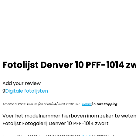
Fotolijst Denver 10 PFF-1014 z
Add your review
9
Digitale fotolijsten
Amazon.nl Price:
€
99.95
(as of 09/04/2023 20:32 PST-
Details
)
&
FREE Shipping
.
Voer het modelnummer hierboven inom zeker te weten d
Fotolijst Fotogalerij Denver 10 PFF-1014 zwart