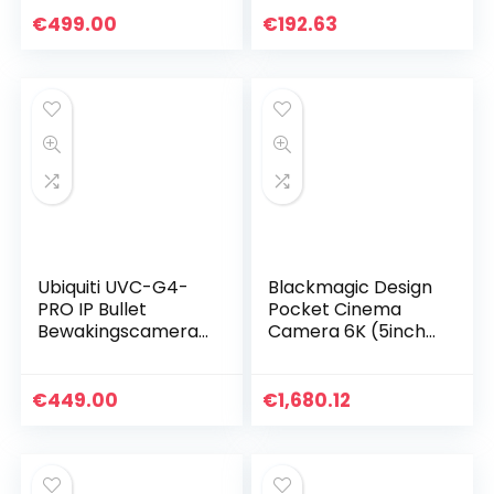
1440P QHD (EU-
Dual-Disp
€
499.00
€
192.63
model) – Ultra
High…
Ubiquiti UVC-G4-
Blackmagic Design
PRO IP Bullet
Pocket Cinema
Bewakingscamera
Camera 6K (5inch
voor Binnen, Wit
LCD, externe USB-C
media schijf
opname, inclusief
€
449.00
€
1,680.12
accessoires), zwart