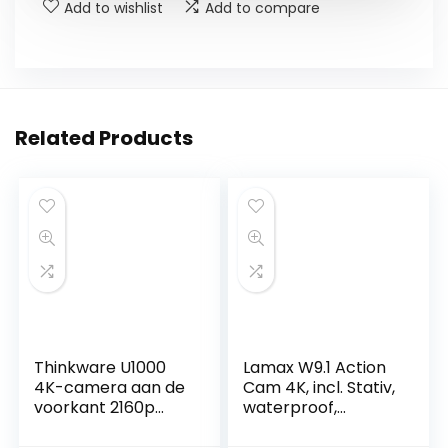
Add to wishlist
Add to compare
Related Products
Thinkware U1000
Lamax W9.1 Action
4K-camera aan de
Cam 4K, incl. Stativ,
voorkant 2160p
waterproof,
UHD-camera aan
Zeitraffer, Zeitlupe,
de achterzijde 2K
Stoßfest, WLAN,