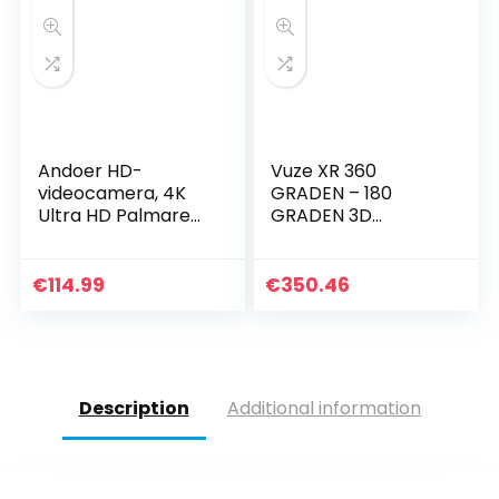
Andoer HD-
Vuze XR 360
videocamera, 4K
GRADEN – 180
Ultra HD Palmare
GRADEN 3D
DV camcorder, 18 x
camera – Zwart
digitale
zoomcamera, 3,0
€
114.99
€
350.46
inch LCD, met 0,45
x…
Description
Additional information