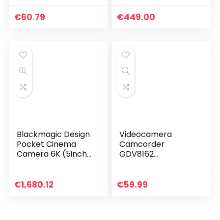
rotatie 16x High
Definition HD USB-
€
60.79
€
449.00
video(black, U.S.
regulations)
Blackmagic Design
Videocamera
Pocket Cinema
Camcorder
Camera 6K (5inch
GDV8162
LCD, externe USB-C
Oplaadbare
media schijf
digitale camera
opname, inclusief
FHD 1080P 24MP
€
1,680.12
€
59.99
accessoires), zwart
270° LCD Draaibaar
scherm,
camcorder voor…