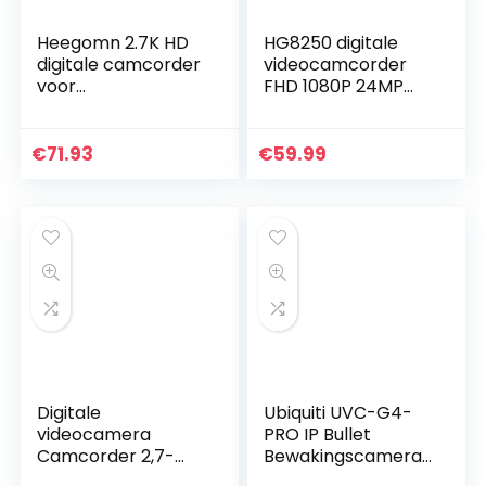
Heegomn 2.7K HD
HG8250 digitale
digitale camcorder
videocamcorder
voor
FHD 1080P 24MP
jongeren/leerlinge
270 graden
n/kinderen, 2688 x
draaibare flip-
1520P videocamera
screen
€
71.93
€
59.99
beginners voor
videocamera voor
YouTube…
kinderen/tieners…
Digitale
Ubiquiti UVC-G4-
videocamera
PRO IP Bullet
Camcorder 2,7-
Bewakingscamera
inch scherm 270 °
voor Binnen, Wit