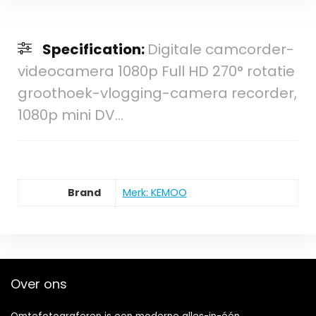
Specification:
Digitale camcorder-
videocamera 1080p Full HD 270° rotatie
groothoek-vlogging-camera recorder,
1080p mini DV…
Brand
Merk: KEMOO
Over ons