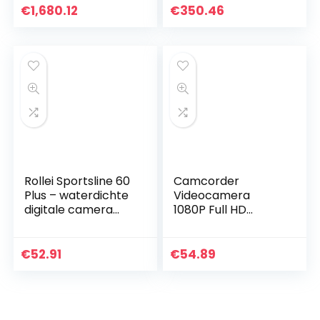
opname, inclusief
€
1,680.12
€
350.46
accessoires), zwart
Rollei Sportsline 60
Camcorder
Plus – waterdichte
Videocamera
digitale camera
1080P Full HD
met 21 MP & Full HD
Digitale camcorder
camcorder –
DV-camera
Sports-Cam met
Nachtzicht 16x
€
52.91
€
54.89
groot display, 21…
zoom Vlogcamera
met 270 graden
draaibaar…