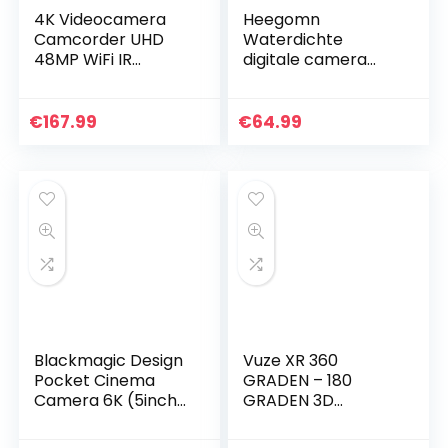
4K Videocamera
Heegomn
Camcorder UHD
Waterdichte
48MP WiFi IR
digitale camera
Nachtzicht 3.0″IPS
voor kinderen, 16
Touchscreen 16X
MP Full HD 1080P,
Digitale Zoom
8-voudige digitale
€
167.99
€
64.99
Recorder Vlog
zoom,
Camera voor
onderwatercamer
YouTube met
a voor…
Microfoon,
Handheld
Stabilizer,Zonnekap
,Afstandsbediening,
2 Batterijen
Blackmagic Design
Vuze XR 360
Pocket Cinema
GRADEN – 180
Camera 6K (5inch
GRADEN 3D
LCD, externe USB-C
camera – Zwart
media schijf