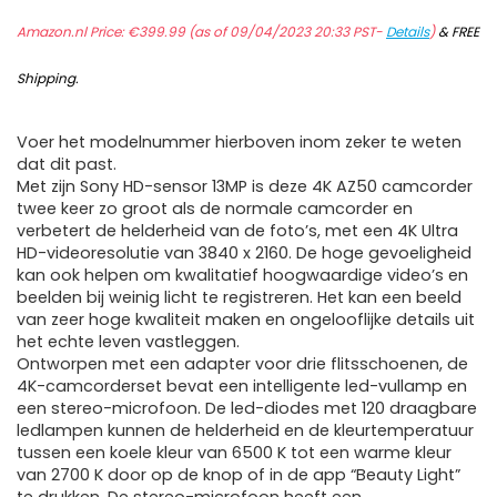
Amazon.nl Price:
€
399.99
(as of 09/04/2023 20:33 PST-
Details
)
&
FREE
Shipping
.
Voer het modelnummer hierboven inom zeker te weten
dat dit past.
Met zijn Sony HD-sensor 13MP is deze 4K AZ50 camcorder
twee keer zo groot als de normale camcorder en
verbetert de helderheid van de foto’s, met een 4K Ultra
HD-videoresolutie van 3840 x 2160. De hoge gevoeligheid
kan ook helpen om kwalitatief hoogwaardige video’s en
beelden bij weinig licht te registreren. Het kan een beeld
van zeer hoge kwaliteit maken en ongelooflijke details uit
het echte leven vastleggen.
Ontworpen met een adapter voor drie flitsschoenen, de
4K-camcorderset bevat een intelligente led-vullamp en
een stereo-microfoon. De led-diodes met 120 draagbare
ledlampen kunnen de helderheid en de kleurtemperatuur
tussen een koele kleur van 6500 K tot een warme kleur
van 2700 K door op de knop of in de app “Beauty Light”