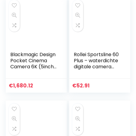
Blackmagic Design
Rollei Sportsline 60
Pocket Cinema
Plus – waterdichte
Camera 6K (5inch
digitale camera
LCD, externe USB-C
met 21 MP & Full HD
media schijf
camcorder –
opname, inclusief
Sports-Cam met
€
1,680.12
€
52.91
accessoires), zwart
groot display, 21…