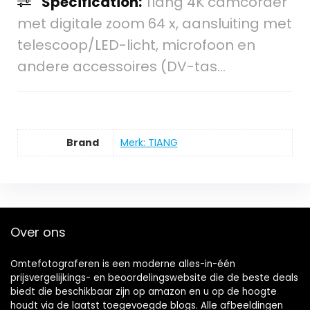
Specification:
Tiang 4K camcorder
met digitale zoom 64 x, aansluiting met
telescoop/LED-licht, microfoon en
andere accessoires (DV-tas…
Brand
Merk: TIANG
Over ons
Omtefotograferen is een moderne alles-in-één
prijsvergelijkings- en beoordelingswebsite die de beste deals
biedt die beschikbaar zijn op amazon en u op de hoogte
houdt via de laatst toegevoegde blogs. Alle afbeeldingen