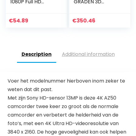
1080P Full HD
GRADEN 3D
Digitale camcorder
camera – Zwart
DV-camera
Nachtzicht 16x
€
54.89
€
350.46
zoom Vlogcamera
met 270 graden
draaibaar…
Description
Additional information
Voer het modelnummer hierboven inom zeker te
weten dat dit past.
Met zijn Sony HD-sensor 13MP is deze 4K AZ50
camcorder twee keer zo groot als de normale
camcorder en verbetert de helderheid van de
foto’s, met een 4K Ultra HD-videoresolutie van
3840 x 2160. De hoge gevoeligheid kan ook helpen