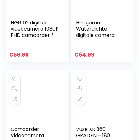
HG8162 digitale
Heegomn
videocamera 1080P
Waterdichte
FHD camcorder /
digitale camera
2,7″ TFT LCD-
voor kinderen, 16
flipscherm / 270
MP Full HD 1080P,
graden draaibare
8-voudige digitale
€
59.99
€
64.99
camcorder voor
zoom,
kinderen/tieners/st
onderwatercamer
udenten/beginners
a voor…
/oudere mensen
Camcorder
Vuze XR 360
Videocamera
GRADEN – 180