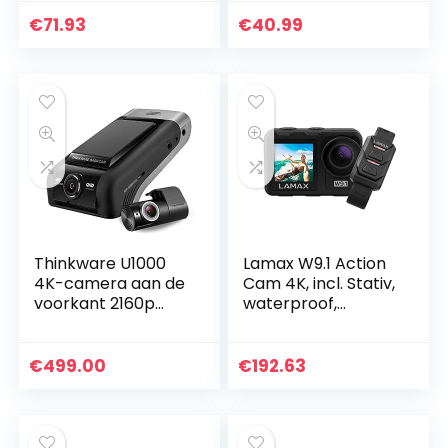
n/kinderen, 2688 x
groothoek-
1520P videocamera
vlogging-camera
€
71.93
€
40.99
beginners voor
recorder, 1080p
YouTube…
mini DV…
Thinkware U1000
Lamax W9.1 Action
4K-camera aan de
Cam 4K, incl. Stativ,
voorkant 2160p
waterproof,
UHD-camera aan
Zeitraffer, Zeitlupe,
de achterzijde 2K
Stoßfest, WLAN,
1440P QHD (EU-
Dual-Disp
€
499.00
€
192.63
model) – Ultra
High…