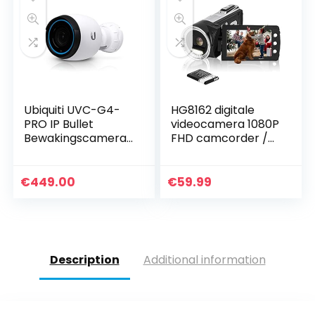
Ubiquiti UVC-G4-
HG8162 digitale
PRO IP Bullet
videocamera 1080P
Bewakingscamera
FHD camcorder /
voor Binnen, Wit
2,7″ TFT LCD-
flipscherm / 270
graden draaibare
€
449.00
€
59.99
camcorder voor
kinderen/tieners/st
udenten/beginners
/oudere mensen
Description
Additional information