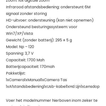
Zoom: 16x digitale zoom
Infrarood afstandsbediening: ondersteunt 6M
signaal zonder storing
HD-uitvoer: ondersteuning (kan niet opnemen)
Ondersteund besturingssysteem: voor
Win7/XP/Vista
Gewicht (zonder batterij): 295 ± 5 g
Model: Np – 120
Spanning: 3,7 V
Capaciteit: 1700 Mah
Batterijcapaciteit: 170mah
Pakketlijst:
1xCamera1xManual1xCamera Tas
1xAfstandsbediening1xUsb-kabel1xHd Lijn1xLensdop
Voer het modelnummer hierboven inom zeker te