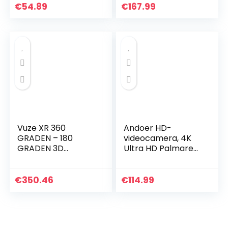
Nachtzicht 16x
Digitale Zoom
€
54.89
€
167.99
zoom Vlogcamera
Recorder Vlog
met 270 graden
Camera voor
draaibaar…
YouTube met
Microfoon,
Handheld
Stabilizer,Zonnekap
,Afstandsbediening,
2 Batterijen
Vuze XR 360
Andoer HD-
GRADEN – 180
videocamera, 4K
GRADEN 3D
Ultra HD Palmare
camera – Zwart
DV camcorder, 18 x
digitale
zoomcamera, 3,0
€
350.46
€
114.99
inch LCD, met 0,45
x…