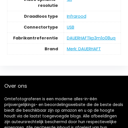
resolutie
Draadloos type
‎Infrarood
Connectortype
‎USB
Fabrikantreferentie
‎DAUERHAFTkp3m1o08uq
Brand
Merk: DAUERHAFT
Over ons
Omtefotograferen is een moderne alles-in-één
prijsvergelijkings- en beoordelingswebsite die de beste deals
biedt die beschikbaar zijn op amazon en u op de hoogte
houdt via de laatst toegevoegde blogs. Alle afbeeldingen
zijn auteursrechtelijk beschermd door hun respectievelijke
eigenaren. Alle geciteerde inhoud is afgeleid van hun