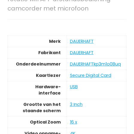
camcorder met microfoon
Merk
‎DAUERHAFT
Fabrikant
‎DAUERHAFT
Onderdeelnummer
‎DAUERHAFTkp3m1o08uq
Kaartlezer
‎Secure Digital Card
Hardware-
‎USB
interface
Grootte van het
‎3 Inch
staande scherm
Optical Zoom
‎16 x
Video opname-
‎4K