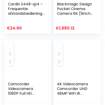
Cardin S449-qz4 –
Blackmagic Design
Frequentie
Pocket Cinema
afstandsbediening
Camera 6K (5inch
433.92 Mhz 4
LCD, externe USB-C
kanalen
media schijf
opname, inclusief
€
24.90
€
1,680.12
accessoires), zwart
Camcorder
4K Videocamera
Videocamera
Camcorder UHD
1080P Full HD
48MP WiFi IR
Digitale camcorder
Nachtzicht 3.0″IPS
DV-camera
Touchscreen 16X