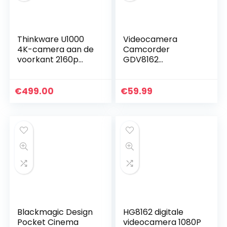
Thinkware U1000
Videocamera
4K-camera aan de
Camcorder
voorkant 2160p
GDV8162
UHD-camera aan
Oplaadbare
de achterzijde 2K
digitale camera
1440P QHD (EU-
FHD 1080P 24MP
€
499.00
€
59.99
model) – Ultra
270° LCD Draaibaar
High…
scherm,
camcorder voor…
Blackmagic Design
HG8162 digitale
Pocket Cinema
videocamera 1080P