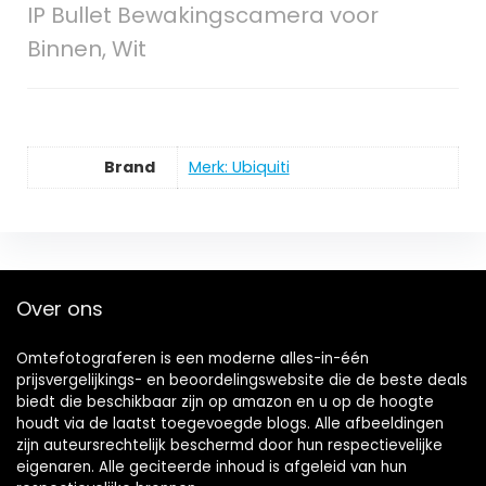
IP Bullet Bewakingscamera voor
Binnen, Wit
Brand
Merk: Ubiquiti
Over ons
Omtefotograferen is een moderne alles-in-één
prijsvergelijkings- en beoordelingswebsite die de beste deals
biedt die beschikbaar zijn op amazon en u op de hoogte
houdt via de laatst toegevoegde blogs. Alle afbeeldingen
zijn auteursrechtelijk beschermd door hun respectievelijke
eigenaren. Alle geciteerde inhoud is afgeleid van hun