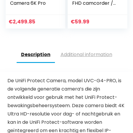
Camera 6K Pro
FHD camcorder /
2,7″ TFT LCD-
flipscherm / 270
graden draaibare
€
2,499.85
€
59.99
camcorder voor
kinderen/tieners/st
udenten/beginners
/oudere mensen
Description
Additional information
De UniFi Protect Camera, model UVC-G4-PRO, is
de volgende generatie camera’s die zijn
ontwikkeld voor gebruik met het UniFi Protect-
bewakingsbeheersysteem. Deze camera biedt 4K
Ultra HD-resolutie voor dag- of nachtgebruik en
kan in de UniFi Protect-software worden
geïntegreerd om een krachtig en flexibel IP-