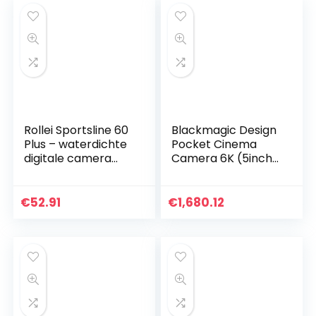
Rollei Sportsline 60
Blackmagic Design
Plus – waterdichte
Pocket Cinema
digitale camera
Camera 6K (5inch
met 21 MP & Full HD
LCD, externe USB-C
camcorder –
media schijf
Sports-Cam met
opname, inclusief
€
52.91
€
1,680.12
groot display, 21…
accessoires), zwart