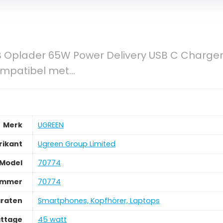
 Oplader 65W Power Delivery USB C Charger
ompatibel met…
Merk
‎UGREEN
rikant
‎Ugreen Group Limited
Model
‎70774
ummer
‎70774
araten
‎Smartphones, Kopfhörer, Laptops
ttage
‎45 watt