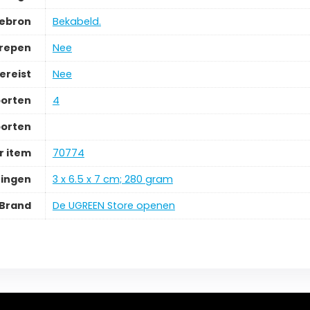
iebron
‎Bekabeld.
grepen
‎Nee
ereist
‎Nee
oorten
‎4
oorten
 item
‎70774
ingen
‎3 x 6.5 x 7 cm; 280 gram
Brand
De UGREEN Store openen