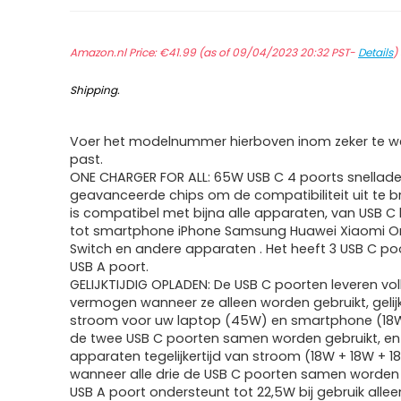
Amazon.nl Price:
€
41.99
(as of 09/04/2023 20:32 PST-
Details
)
Shipping
.
Voer het modelnummer hierboven inom zeker te we
past.
ONE CHARGER FOR ALL: 65W USB C 4 poorts snellade
geavanceerde chips om de compatibiliteit uit te br
is compatibel met bijna alle apparaten, van USB C
tot smartphone iPhone Samsung Huawei Xiaomi On
Switch en andere apparaten . Het heeft 3 USB C poo
USB A poort.
GELIJKTIJDIG OPLADEN: De USB C poorten leveren vo
vermogen wanneer ze alleen worden gebruikt, gelijk
stroom voor uw laptop (45W) en smartphone (18
de twee USB C poorten samen worden gebruikt, en
apparaten tegelijkertijd van stroom (18W + 18W + 1
wanneer alle drie de USB C poorten samen worden 
USB A poort ondersteunt tot 22,5W bij gebruik allee