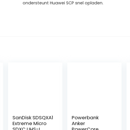
ondersteunt Huawei SCP snel opladen.
SanDisk SDSQXA1
Powerbank
Extreme Micro
Anker
SDXC UHS-I
PowerCore