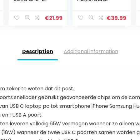
Class 10
Essential, 20000
Geheugen Kaart
mAh externe
Met Adapter,
accu met
€
21.99
€
39.99
128GB
PowerIQ
technologie en
USB-C ingang,
enorme…
Description
Additional information
 zeker te weten dat dit past.
ts snellader gebruikt geavanceerde chips om de compatib
 van USB C laptop pc tot smartphone iPhone Samsung Hu
 en 1 USB A poort.
en leveren volledig 65W vermogen wanneer ze alleen word
 (18W) wanneer de twee USB C poorten samen worden ge