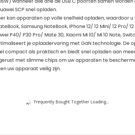
+ 18W) wanneer alle drie de USB C poorten samen worden 
Huawei SCP snel opladen.
r kan apparaten op volle snelheid opladen, waardoor u t
eBook, Samsung NoteBook, iPhone 12/ 12 Mini/ 12 Pro/ 12 Pr
ei P40/ P30 Pro/ Mate 30, Xiaomi Mi 10/ Mi 10 Note, Swit
timaliseert je oplaadervaring met GaN technologie. De o
owel compact als praktisch en biedt snel opladen aan me
erust met slimme chips om uw apparaten te beschermen 
n uw apparaat veilig zijn.
Frequently Bought Together Loading...