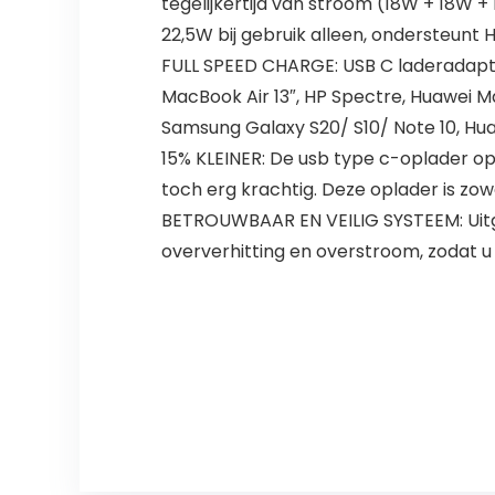
tegelijkertijd van stroom (18W + 18W 
22,5W bij gebruik alleen, ondersteunt 
FULL SPEED CHARGE: USB C laderadapte
MacBook Air 13″, HP Spectre, Huawei Mat
Samsung Galaxy S20/ S10/ Note 10, Huaw
15% KLEINER: De usb type c-oplader op
toch erg krachtig. Deze oplader is z
BETROUWBAAR EN VEILIG SYSTEEM: Uitg
oververhitting en overstroom, zodat u e