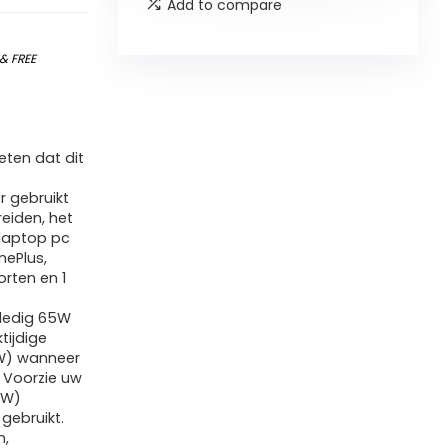
Add to compare
&
FREE
ten dat dit
r gebruikt
eiden, het
 laptop pc
ePlus,
rten en 1
lledig 65W
tijdige
W) wanneer
 Voorzie uw
8W)
gebruikt.
n,