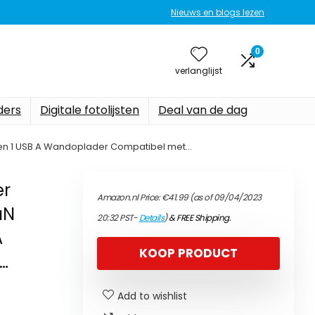
Nieuws en blogs lezen
0
verlanglijst
ers
Digitale fotolijsten
Deal van de dag
 en 1 USB A Wandoplader Compatibel met…
er
Amazon.nl Price:
€
41.99
(as of 09/04/2023
aN
20:32 PST-
Details
)
&
FREE Shipping
.
A
KOOP PRODUCT
…
Add to wishlist