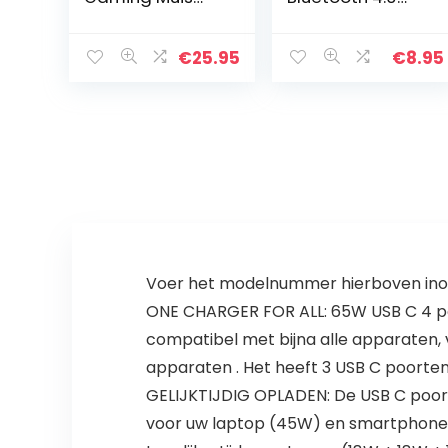
met
Adapter Dongle
Aanpasbare
(voor PC Laptop
RGB-verlichting,
Desktop
€
25.95
€
8.95
6
Computer,
Programmeerb
Ondersteunt
are Knoppen,
Windows
Gaming Grade
10/8.1/8/7/XP…
Sensor, 8K…
Voer het modelnummer hierboven inom
ONE CHARGER FOR ALL: 65W USB C 4 poor
compatibel met bijna alle apparaten,
apparaten . Het heeft 3 USB C poorten
GELIJKTIJDIG OPLADEN: De USB C poort
voor uw laptop (45W) en smartphone