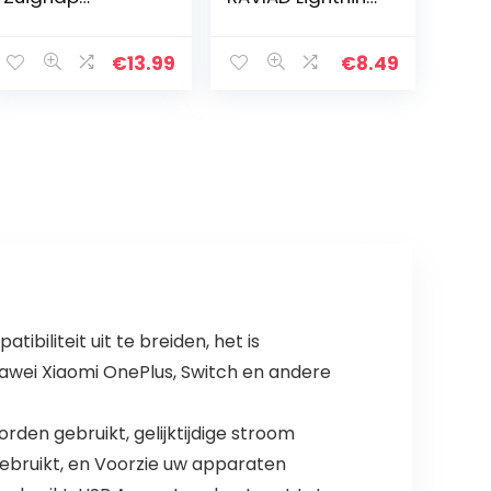
Windscherm
kabel 3Pack 1.8M
Voorruit
iPhone Charger
Dashboard Car
Cable Nylon Fast
€
13.99
€
8.49
Holder
Charger
Compatibel met
Lightning Cable
iPhone 12 Pro
Compatibel…
Max SE 11 XS XR…
iliteit uit te breiden, het is
awei Xiaomi OnePlus, Switch en andere
en gebruikt, gelijktijdige stroom
bruikt, en Voorzie uw apparaten