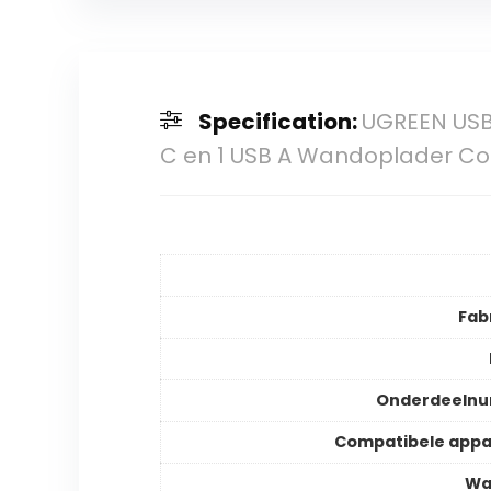
Specification:
UGREEN USB
C en 1 USB A Wandoplader C
Fab
Onderdeeln
Compatibele app
Wa