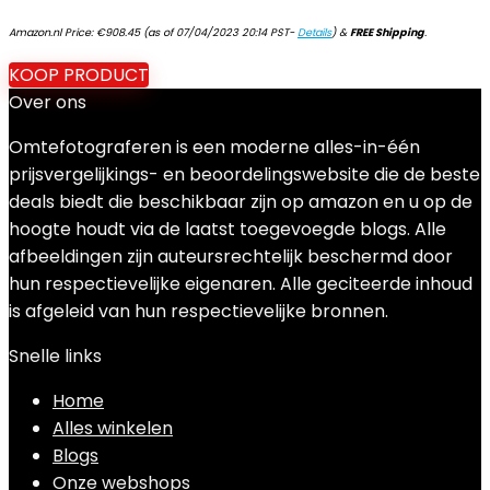
Amazon.nl Price:
€
908.45
(as of 07/04/2023 20:14 PST-
Details
)
&
FREE Shipping
.
KOOP PRODUCT
Over ons
Omtefotograferen is een moderne alles-in-één
prijsvergelijkings- en beoordelingswebsite die de beste
deals biedt die beschikbaar zijn op amazon en u op de
hoogte houdt via de laatst toegevoegde blogs. Alle
afbeeldingen zijn auteursrechtelijk beschermd door
hun respectievelijke eigenaren. Alle geciteerde inhoud
is afgeleid van hun respectievelijke bronnen.
Snelle links
Home
Alles winkelen
Blogs
Onze webshops