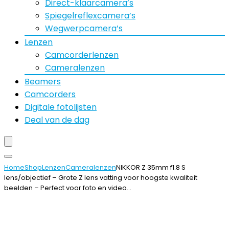
Direct-klaarcamera’s
Spiegelreflexcamera’s
Wegwerpcamera’s
Lenzen
Camcorderlenzen
Cameralenzen
Beamers
Camcorders
Digitale fotolijsten
Deal van de dag
Home
Shop
Lenzen
Cameralenzen
NIKKOR Z 35mm f1.8 S
lens/objectief – Grote Z lens vatting voor hoogste kwaliteit
beelden – Perfect voor foto en video…