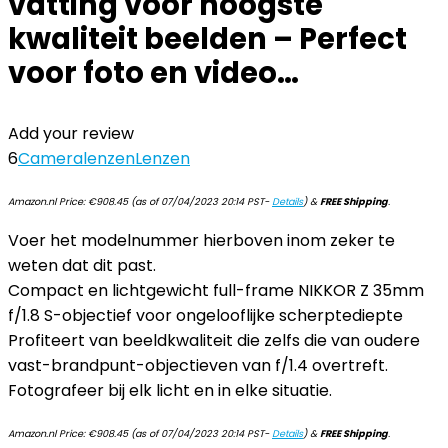
vatting voor hoogste
kwaliteit beelden – Perfect
voor foto en video…
Add your review
6
Cameralenzen
Lenzen
Amazon.nl Price:
€
908.45
(as of 07/04/2023 20:14 PST-
Details
)
&
FREE Shipping
.
Voer het modelnummer hierboven inom zeker te
weten dat dit past.
Compact en lichtgewicht full-frame NIKKOR Z 35mm
f/1.8 S-objectief voor ongelooflijke scherptediepte
Profiteert van beeldkwaliteit die zelfs die van oudere
vast-brandpunt-objectieven van f/1.4 overtreft.
Fotografeer bij elk licht en in elke situatie.
Amazon.nl Price:
€
908.45
(as of 07/04/2023 20:14 PST-
Details
)
&
FREE Shipping
.