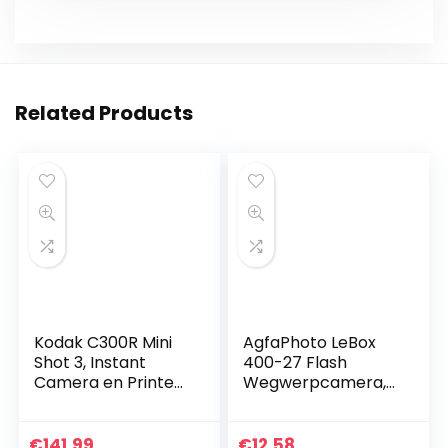
Related Products
Kodak C300R Mini
AgfaPhoto LeBox
Shot 3, Instant
400-27 Flash
Camera en Printer
Wegwerpcamera,
+ 6 Cartridges,
12 x 3.5 x 6 cm
Instant foto’s
vierkant 76×76
€
141.99
€
12.58