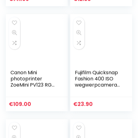
mm, compatibel
met iOS…
Canon Mini
Fujifilm Quicksnap
photoprinter
Fashion 400 ISO
ZoeMini PV123 RGW
wegwerpcamera
EXP
met flitser, 2 x 27
opnamen, zwart
€
109.00
€
23.90