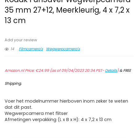
35 mm 27+12, Meerkleurig, 4 x 7,2 x
13 cm
Add your review
14
Filmcamera's
Wegwerpcamera's
Amazon.nl Price:
€
24.99
(as of 09/04/2023 20:34 PST-
Details
)
&
FREE
Shipping
.
Voer het modelnummer hierboven inom zeker te weten
dat dit past.
Wegwerpcamera met flitser
Afmetingen verpakking (L x B x H): 4 x 7,2 x 13 cm