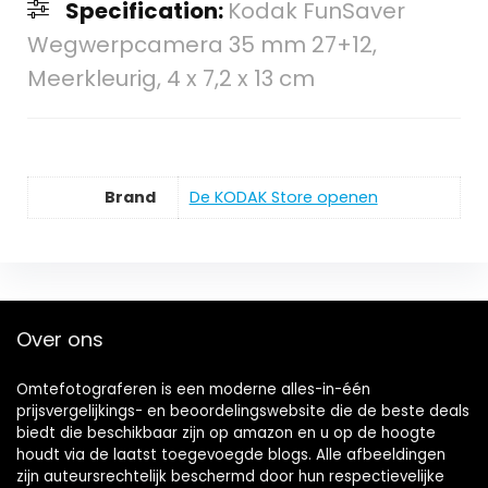
Specification:
Kodak FunSaver
Wegwerpcamera 35 mm 27+12,
Meerkleurig, 4 x 7,2 x 13 cm
Brand
De KODAK Store openen
Over ons
Omtefotograferen is een moderne alles-in-één
prijsvergelijkings- en beoordelingswebsite die de beste deals
biedt die beschikbaar zijn op amazon en u op de hoogte
houdt via de laatst toegevoegde blogs. Alle afbeeldingen
zijn auteursrechtelijk beschermd door hun respectievelijke