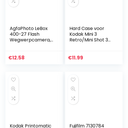
AgfaPhoto LeBox
Hard Case voor
400-27 Flash
Kodak Mini 3
Wegwerpcamera,
Retro/Mini Shot 3
12 x 3.5 x 6 cm
Retro Camera/Mini
shot Combo 3 Foto
Printer van Aenllosi.
€
12.58
€
11.99
(Geel, alleen…
Kodak Printomatic
Fujifilm 7130784