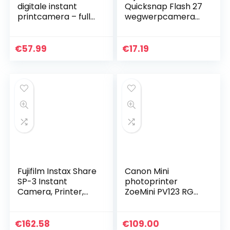
digitale instant
Quicksnap Flash 27
printcamera – full-
wegwerpcamera
colour afdrukken
ISO 400
op ZINK 2 x 3 inch
fotopapier met
€
57.99
€
17.19
kleverige…
Fujifilm Instax Share
Canon Mini
SP-3 Instant
photoprinter
Camera, Printer,
ZoeMini PV123 RGW
wit
EXP
€
162.58
€
109.00