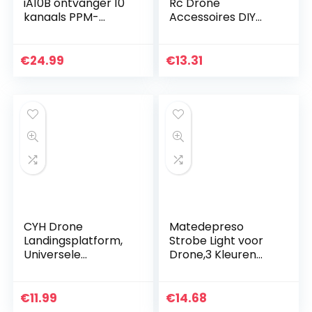
iA10B ontvanger 10
Rc Drone
kanaals PPM-
Accessoires DIY
output met iBus-
Hexcopter
poort 2.4GHz RC-
Quadcopter Part
ontvanger voor i6
Gemfan 1447
€
24.99
€
13.31
i6S i10 i6x…
Propeller 14 Inch
Glasvezel Nylon…
CYH Drone
Matedepreso
Landingsplatform,
Strobe Light voor
Universele
Drone,3 Kleuren
Opvouwbare
Flash LED
Drone
Waarschuwingslich
Landingsplatform
t,Mini Drone
€
11.99
€
14.68
voor DJI Mavic 2
Nachtvlucht Fit