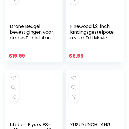
Drone Beugel
FineGood 1,2-inch
bevestigingen voor
landingsgestelpote
dronesTabletstand
n voor DJI Mavic
aard 4-12 Inch
Pro met
Smart Phone
joystickbescherme
Beugel voor DJI
r, hoogtevergroter
€
19.99
€
9.99
Mini 2/Mavic AIR
Veilige
2/Mavic…
landingssteunen…
Litebee Flysky FS-
XUSUYUNCHUANG