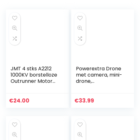
JMT 4 stks A2212
Powerextra Drone
1000KV borstelloze
met camera, mini-
Outrunner Motor
drone,
voor RC Vliegtuigen
opvouwbaar, wifi,
Modelvliegtuig RC
RC quadcopter,
Quadcopter
hoogtehoudmodus,
€
24.00
€
33.99
One Touch Start en
landing…