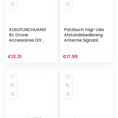
XUSUYUNCHUANG
Patzbuch Yagi-Uda
Rc Drone
Afstandsbediening
Accessoires DIY
Antenne Signaal
Hexcopter
Booster Range
Quadcopter Part
Extender 5,8 GHz
Gemfan 1447
Signal Booster
€
13.31
€
17.99
Propeller 14 Inch
Range Extender…
Glasvezel Nylon…