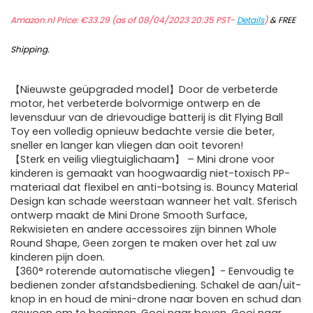
Amazon.nl Price:
€
33.29
(as of 08/04/2023 20:35 PST-
Details
)
&
FREE
Shipping
.
【Nieuwste geüpgraded model】Door de verbeterde
motor, het verbeterde bolvormige ontwerp en de
levensduur van de drievoudige batterij is dit Flying Ball
Toy een volledig opnieuw bedachte versie die beter,
sneller en langer kan vliegen dan ooit tevoren!
【Sterk en veilig vliegtuiglichaam】 – Mini drone voor
kinderen is gemaakt van hoogwaardig niet-toxisch PP-
materiaal dat flexibel en anti-botsing is. Bouncy Material
Design kan schade weerstaan wanneer het valt. Sferisch
ontwerp maakt de Mini Drone Smooth Surface,
Rekwisieten en andere accessoires zijn binnen Whole
Round Shape, Geen zorgen te maken over het zal uw
kinderen pijn doen.
【360° roterende automatische vliegen】- Eenvoudig te
bedienen zonder afstandsbediening. Schakel de aan/uit-
knop in en houd de mini-drone naar boven en schud dan