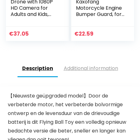
Drone with 1080P
Kaxofang
HD Camera for
Motorcycle Engine
Adults and Kids,
Bumper Guard, for
Foldable
Africa Twin
Quadcopter with
CRF1100L CRF 1100 L
Wide Angle FPV Live
Anti Crash Slider
€
37.05
€
22.59
Video, Trajectory
Protector Cover
Flight…
Description
Additional information
【Nieuwste geüpgraded model】Door de
verbeterde motor, het verbeterde bolvormige
ontwerp en de levensduur van de drievoudige
batterij is dit Flying Ball Toy een volledig opnieuw
bedachte versie die beter, sneller en langer kan
vliegen dan ooit tevoren!