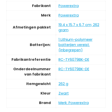
Fabrikant
‎Powerextra
Merk
‎Powerextra
‎19.4 x 15.7 x 6.7 cm; 262
Afmetingen pakket
gram
‎1 Lithium-polymeer
Batterijen:
batterijen vereist.
(inbegrepen)
Fabrikantreferentie
‎RC-TY6079BK-DE
Onderdeelnummer
‎RC-TY6079BK-DE
van fabrikant
Itemgewicht
‎262 g
Kleur
‎Zwart
Brand
Merk: Powerextra