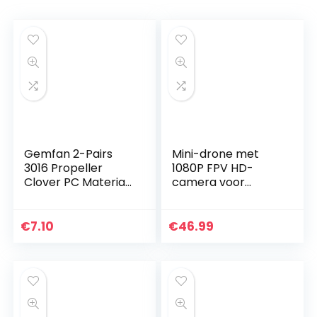
Gemfan 2-Pairs
Mini-drone met
3016 Propeller
1080P FPV HD-
Clover PC Material
camera voor
Suitable for 1108-
volwassenen, RC
1303 Motor
opvouwbare
Aperture
quadcopter met
€
7.10
€
46.99
1.5mm/2mm RC
gebarenbediening,
Propeller FPV
hoogte
Racing…
vasthouden…