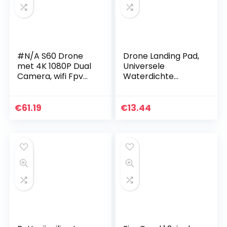
#N/A S60 Drone
Drone Landing Pad,
met 4K 1080P Dual
Universele
Camera, wifi Fpv
Waterdichte
Drone voor
Draagbare Landing
Volwassenen met
Mat, Opvouwbare
4K Hd Groothoek
Drone Landing Pad
€
61.19
€
13.44
Camera 2000Mah
voor RC Drones
Lange…
Helikopter…