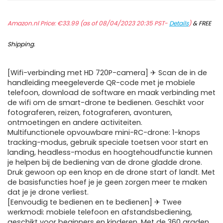
Amazon.nl Price:
€
33.99
(as of 08/04/2023 20:35 PST-
Details
)
&
FREE
Shipping
.
[Wifi-verbinding met HD 720P-camera] ✈ Scan de in de
handleiding meegeleverde QR-code met je mobiele
telefoon, download de software en maak verbinding met
de wifi om de smart-drone te bedienen. Geschikt voor
fotograferen, reizen, fotograferen, avonturen,
ontmoetingen en andere activiteiten.
Multifunctionele opvouwbare mini-RC-drone: 1-knops
tracking-modus, gebruik speciale toetsen voor start en
landing, headless-modus en hoogtehoudfunctie kunnen
je helpen bij de bediening van de drone gladde drone.
Druk gewoon op een knop en de drone start of landt. Met
de basisfuncties hoef je je geen zorgen meer te maken
dat je je drone verliest.
[Eenvoudig te bedienen en te bedienen] ✈ Twee
werkmodi: mobiele telefoon en afstandsbediening,
geschikt voor beginners en kinderen. Met de 360 graden