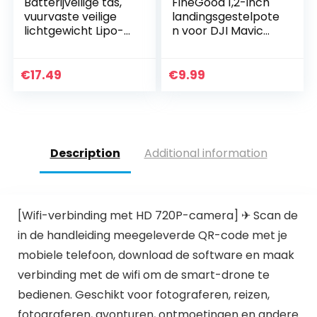
Batterijveilige tas,
FineGood 1,2-inch
vuurvaste veilige
landingsgestelpote
lichtgewicht Lipo-
n voor DJI Mavic
batterijbescherme
Pro met
nde tas met een
joystickbescherme
handvat voor RC…
r, hoogtevergroter
€
17.49
€
9.99
Veilige
landingssteunen…
Description
Additional information
[Wifi-verbinding met HD 720P-camera] ✈ Scan de
in de handleiding meegeleverde QR-code met je
mobiele telefoon, download de software en maak
verbinding met de wifi om de smart-drone te
bedienen. Geschikt voor fotograferen, reizen,
fotograferen, avonturen, ontmoetingen en andere