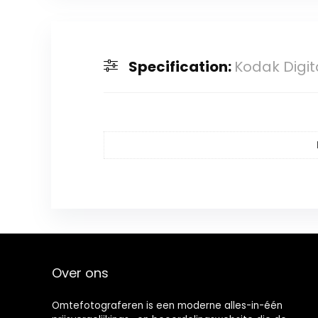
Specification:
Kodak Digita
Over ons
Omtefotograferen is een moderne alles-in-één