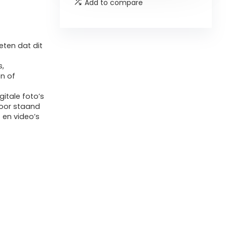
Add to compare
ten dat dit
s,
n of
gitale foto’s
voor staand
 en video’s