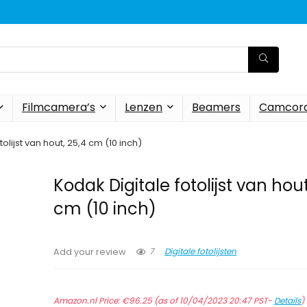
Filmcamera’s
Lenzen
Beamers
Camcord
olijst van hout, 25,4 cm (10 inch)
Kodak Digitale fotolijst van hout
cm (10 inch)
7
Digitale fotolijsten
Add your review
Amazon.nl Price:
€
96.25
(as of 10/04/2023 20:47 PST-
Details
)