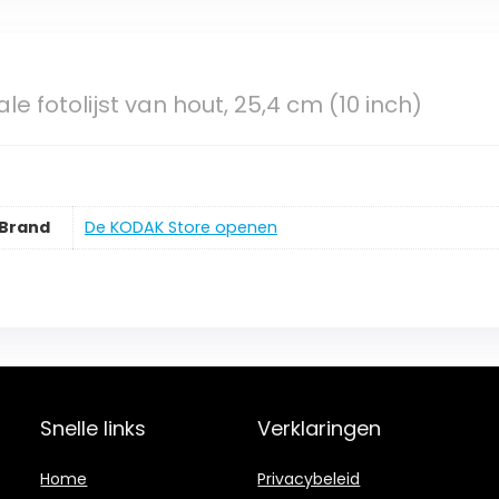
le fotolijst van hout, 25,4 cm (10 inch)
Brand
De KODAK Store openen
Snelle links
Verklaringen
Home
Privacybeleid