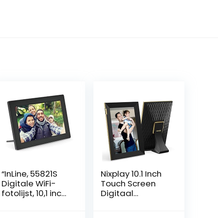
“InLine, 55821S
Nixplay 10.1 Inch
Digitale WiFi-
Touch Screen
fotolijst, 10,1 inch,
Digitaal
1280 x 800 16:9
Fotolijstje, Deel
LCD IPS
Video Clips en