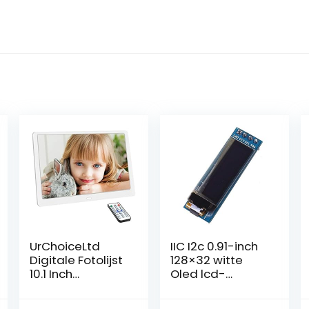
UrChoiceLtd
IIC I2c 0.91-inch
Digitale Fotolijst
128×32 witte
10.1 Inch
Oled lcd-
1920×1080 FHD
schermmodule
IPS Groothoek
3.3v 5v voor foto,