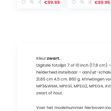
draaien,
€
99.99
€
99.95
bewegingssens
or,
afstandsbedieni
ng…
Kleur:
zwart.
Digitale fotolijst 7 of 10 inch (17,8 c
helderheid instelbaar – aan/uit-schakel
21,85 cm 4,5 cm. 860 g. Afmetingen voo
MP3&WMA, MPEG1, MPEG2, MPEG4, AVI, M-
zwart of hout.
Voer het modelnummer hierboven inom