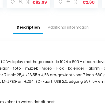
Scherm Hoge
wit
€
82.99
€
2.60
Resolutie
Display
Foto/Muziek…
Description
Additional information
m) – LCD-display met hoge resolutie 1024 x 600 – decoratiev
aar – foto – muziek – video – klok – kalender – alarm – af
r 7 inch: 25,4 x 18,55 x 4,58 cm, gewicht voor 7 inch: 68
JPEG en H.264, SD-kaart, USB 2.0, uitgang 5V/1.5A en ing
 zeker te weten dat dit past.