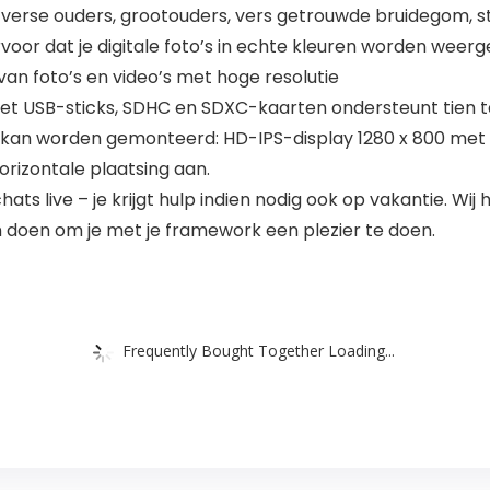
 verse ouders, grootouders, vers getrouwde bruidegom, s
ervoor dat je digitale foto’s in echte kleuren worden wee
van foto’s en video’s met hoge resolutie
met USB-sticks, SDHC en SDXC-kaarten ondersteunt tien t
r kan worden gemonteerd: HD-IPS-display 1280 x 800 met 
orizontale plaatsing aan.
chats live – je krijgt hulp indien nodig ook op vakantie. 
an doen om je met je framework een plezier te doen.
Frequently Bought Together Loading...