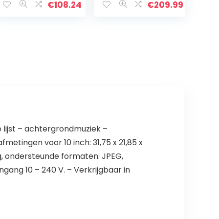
touchscreen,
Foto’s direct via
€
108.24
€
209.99
Frameo APP,
E-Mail of App
zwart”,
e lijst – achtergrondmuziek –
metingen voor 10 inch: 31,75 x 21,85 x
0 g, ondersteunde formaten: JPEG,
ang 10 – 240 V. – Verkrijgbaar in