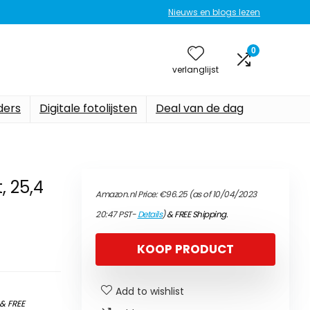
Nieuws en blogs lezen
0
verlanglijst
ers
Digitale fotolijsten
Deal van de dag
, 25,4
Amazon.nl Price:
€
96.25
(as of 10/04/2023
20:47 PST-
Details
)
&
FREE Shipping
.
KOOP PRODUCT
Add to wishlist
&
FREE