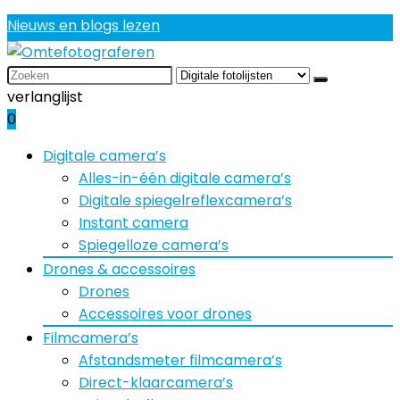
Nieuws en blogs lezen
Search
for:
verlanglijst
0
Digitale camera’s
Alles-in-één digitale camera’s
Digitale spiegelreflexcamera’s
Instant camera
Spiegelloze camera’s
Drones & accessoires
Drones
Accessoires voor drones
Filmcamera’s
Afstandsmeter filmcamera’s
Direct-klaarcamera’s