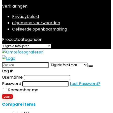
Verklaringen
Privacybeleid
algemene voorwaarden
Gelieerde openbaarmaking
Productcategorieën
Search
for:
Log In
Username
Password
Lost Password?
Remember me
Login
Compare items