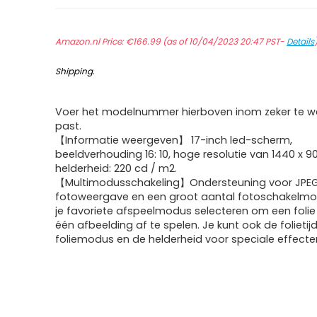
Amazon.nl Price:
€
166.99
(as of 10/04/2023 20:47 PST-
Details
Shipping
.
Voer het modelnummer hierboven inom zeker te we
past.
【Informatie weergeven】 17-inch led-scherm,
beeldverhouding 16: 10, hoge resolutie van 1440 x 90
helderheid: 220 cd / m2.
【Multimodusschakeling】Ondersteuning voor JPEG
fotoweergave en een groot aantal fotoschakelmod
je favoriete afspeelmodus selecteren om een folie
één afbeelding af te spelen. Je kunt ook de folietij
foliemodus en de helderheid voor speciale effecten