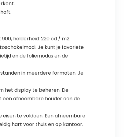
erkent.
haft.
900, helderheid: 220 cd / m2.
schakelmodi. Je kunt je favoriete
ietijd en de foliemodus en de
estanden in meerdere formaten. Je
 het display te beheren. De
et een afneembare houder aan de
e eisen te voldoen. Een afneembare
ldig hart voor thuis en op kantoor.