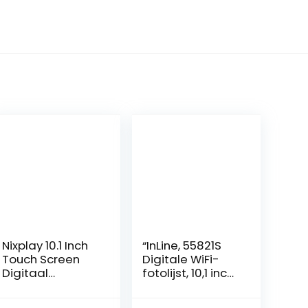
Nixplay 10.1 Inch
“InLine, 55821S
Touch Screen
Digitale WiFi-
Digitaal
fotolijst, 10,1 inch,
Fotolijstje, Deel
1280 x 800 16:9
Video Clips en
LCD IPS