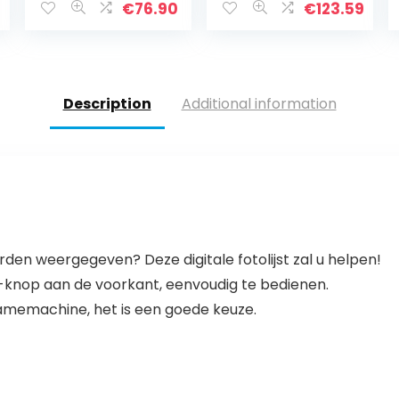
Bruiloft
kaartsleuf, USB
€
76.90
€
123.59
Engagement
2.0, met
Verjaardagsjubil
afstandsbedieni
ea…
ng, zilver
Description
Additional information
den weergegeven? Deze digitale fotolijst zal u helpen!
h-knop aan de voorkant, eenvoudig te bedienen.
clamemachine, het is een goede keuze.