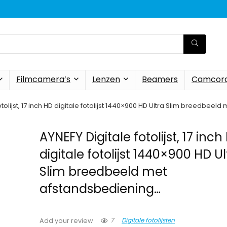
Filmcamera’s
Lenzen
Beamers
Camcord
otolijst, 17 inch HD digitale fotolijst 1440×900 HD Ultra Slim breedbee
AYNEFY Digitale fotolijst, 17 inch
digitale fotolijst 1440×900 HD Ul
Slim breedbeeld met
afstandsbediening…
7
Digitale fotolijsten
Add your review