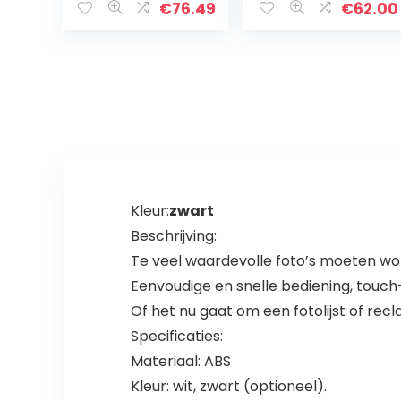
programmeerb
€
76.49
€
62.00
aar pixeltype
LED-display voor
kamer gaming…
Kleur:
zwart
Beschrijving:
Te veel waardevolle foto’s moeten wor
Eenvoudige en snelle bediening, touc
Of het nu gaat om een fotolijst of re
Specificaties:
Materiaal: ABS
Kleur: wit, zwart (optioneel).