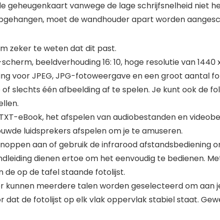
 de geheugenkaart vanwege de lage schrijfsnelheid niet h
 opgehangen, moet de wandhouder apart worden aangesc
 zeker te weten dat dit past.
herm, beeldverhouding 16: 10, hoge resolutie van 1440 x 
 voor JPEG, JPG-fotoweergave en een groot aantal foto
f slechts één afbeelding af te spelen. Je kunt ook de fol
llen.
TXT-eBook, het afspelen van audiobestanden en videob
ouwde luidsprekers afspelen om je te amuseren.
ppen aan of gebruik de infrarood afstandsbediening om
dleiding dienen ertoe om het eenvoudig te bedienen. M
de op de tafel staande fotolijst.
er kunnen meerdere talen worden geselecteerd om aan j
dat de fotolijst op elk vlak oppervlak stabiel staat. Gewe