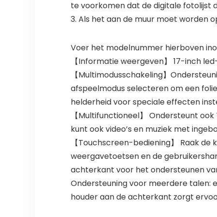
te voorkomen dat de digitale fotolijst
3. Als het aan de muur moet worden
Voer het modelnummer hierboven inom
【Informatie weergeven】 17-inch led-sc
【Multimodusschakeling】Ondersteuning
afspeelmodus selecteren om een folie o
helderheid voor speciale effecten inste
【Multifunctioneel】 Ondersteunt ook 
kunt ook video’s en muziek met ingeb
【Touchscreen-bediening】 Raak de kno
weergavetoetsen en de gebruikershan
achterkant voor het ondersteunen van 
Ondersteuning voor meerdere talen: 
houder aan de achterkant zorgt ervoor 