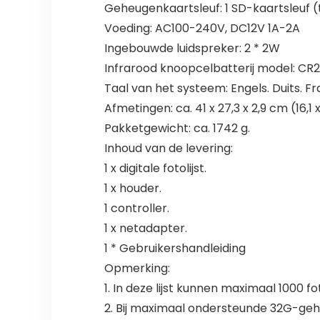
Geheugenkaartsleuf: 1 SD-kaartsleuf (
Voeding: AC100-240V, DC12V 1A-2A
Ingebouwde luidspreker: 2 * 2W
Infrarood knoopcelbatterij model: CR
Taal van het systeem: Engels. Duits. Fr
Afmetingen: ca. 41 x 27,3 x 2,9 cm (16,1 x 
Pakketgewicht: ca. 1742 g.
Inhoud van de levering:
1 x digitale fotolijst.
1 x houder.
1 controller.
1 x netadapter.
1 * Gebruikershandleiding
Opmerking:
1. In deze lijst kunnen maximaal 1000 
2. Bij maximaal ondersteunde 32G-ge