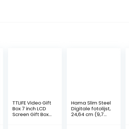
TTLIFE Video Gift
Hama Slim Steel
Box 7 inch LCD
Digitale fotolijst,
Screen Gift Box
24,64 cm (9,7
met Video en
inch),
Foto Bericht voor
SD/SDHC/MMC-