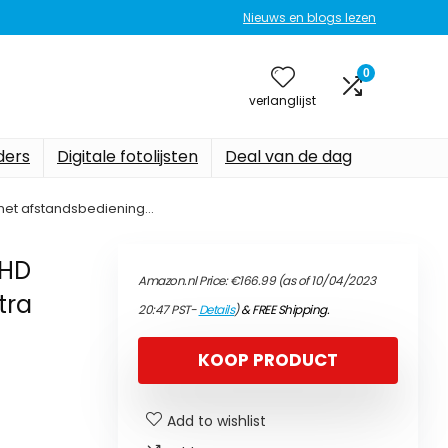
Nieuws en blogs lezen
0
verlanglijst
ers
Digitale fotolijsten
Deal van de dag
ld met afstandsbediening…
 HD
Amazon.nl Price:
€
166.99
(as of 10/04/2023
tra
20:47 PST-
Details
)
&
FREE Shipping
.
KOOP PRODUCT
Add to wishlist