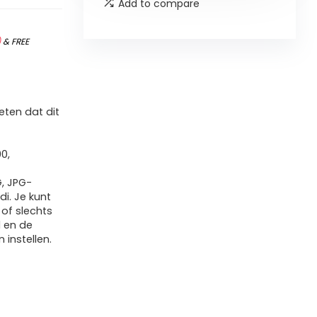
Add to compare
)
&
FREE
ten dat dit
0,
, JPG-
i. Je kunt
 of slechts
d en de
 instellen.