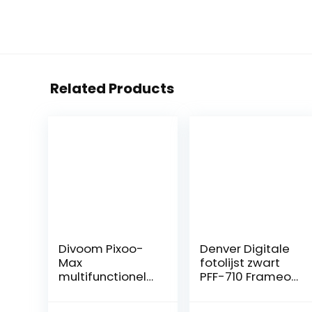
Related Products
Divoom Pixoo-
Denver Digitale
Max
fotolijst zwart
multifunctionele
PFF-710 Frameo
digitale fotolijst,
7 inch
32 x 32