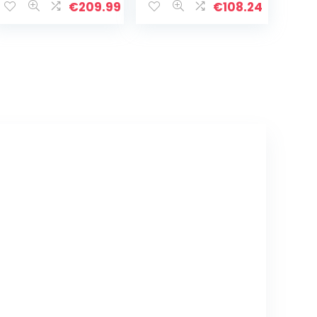
Foto’s direct via
touchscreen,
€
209.99
€
108.24
E-Mail of App
Frameo APP,
zwart”,