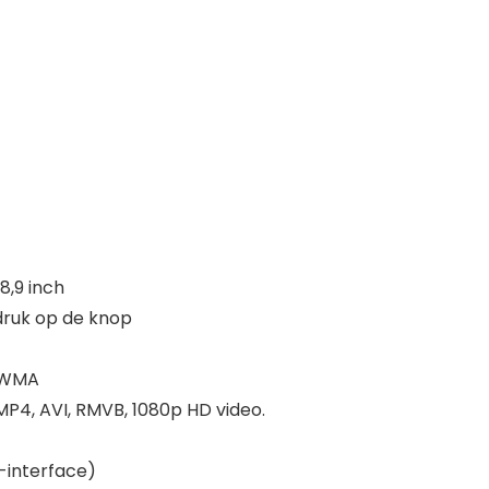
8,9 inch
druk op de knop
/WMA
4, AVI, RMVB, 1080p HD video.
B-interface)