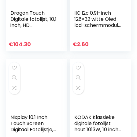
Dragon Touch
IIC I2c 0.91-inch
Digitale fotolijst, 10,1
128×32 witte Oled
inch, HD
lcd-schermmodule
elektronische
3.3v 5v voor foto,
fotolijst, Android 8.1
wit
OS 1280 x 800 IPS-
€
104.30
€
2.60
display, 16 GB…
Nixplay 10.1 Inch
KODAK Klassieke
Touch Screen
digitale fotolijst
Digitaal Fotolijstje,
hout 1013W, 10 inch
Deel Video Clips en
touchscreen