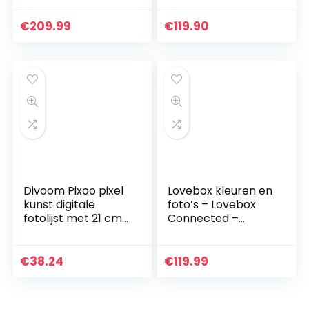
Foto’s direct via E-
elektronische
Mail of App
fotolijst Wi-Fi
€
209.99
€
119.90
ingeschakeld…
Divoom Pixoo pixel
Lovebox kleuren en
kunst digitale
foto’s – Lovebox
fotolijst met 21 cm
Connected –
sfeer licht App
Stekker voor
controle,
Europa
bureau/muur led
€
38.24
€
119.99
slimme klok,
decoratieve…