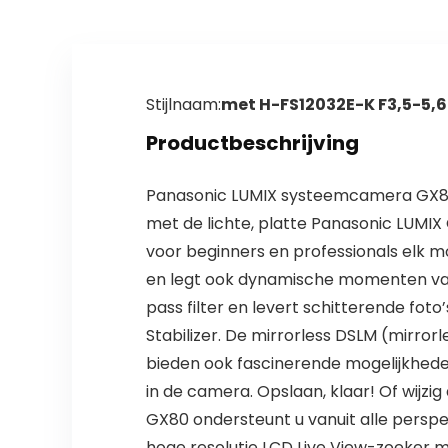
Stijlnaam:
met H-FS12032E-K F3,5-5,6
Productbeschrijving
Panasonic LUMIX systeemcamera GX80 
met de lichte, platte Panasonic LUMIX
voor beginners en professionals elk 
en legt ook dynamische momenten vast
pass filter en levert schitterende foto
Stabilizer. De mirrorless DSLM (mirror
bieden ook fascinerende mogelijkhede
in de camera. Opslaan, klaar! Of wijzi
GX80 ondersteunt u vanuit alle persp
hoge resolutie LCD Live View-zoeker me