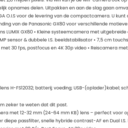
elijk opnames delen. Uitpakken en aan de slag gaan om
GA O.I.S voor de levering van de compactcamera. U kunt
rbinding van de Panasonic GX80 voor verschillende motie
ns LUMIX GX80 • Kleine systeemcamera met uitgebreide 
MP sensor & dubbele I.S. beeldstabilisator • 7,5 cm touc
deo met 30 fps, postfocus en 4K 30p video • Reiscamera m
ens H-FS12032; batterij; voeding; USB-(oplader)kabel; s
 zeker te weten dat dit past.
 met 12-32 mm (24-64 mm KB) lens – perfect voor op r
diepe passfilter, snelle hybride contrast-AF en Dual I.S. 