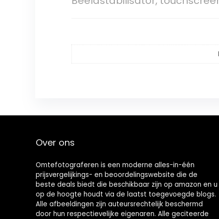
Beeldstabilisator, touchscreen
Over ons
Omtefotograferen is een moderne alles-in-één
prijsvergelijkings- en beoordelingswebsite die de
beste deals biedt die beschikbaar zijn op amazon en u
op de hoogte houdt via de laatst toegevoegde blogs.
Alle afbeeldingen zijn auteursrechtelijk beschermd
door hun respectievelijke eigenaren. Alle geciteerde