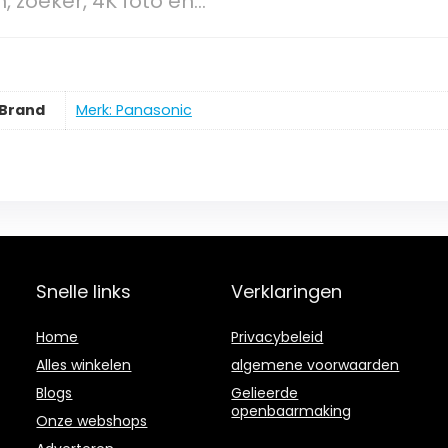
, zoeker, 4K foto en…
Brand
Merk: Panasonic
Snelle links
Verklaringen
Home
Privacybeleid
Alles winkelen
algemene voorwaarden
Blogs
Gelieerde
openbaarmaking
Onze webshops