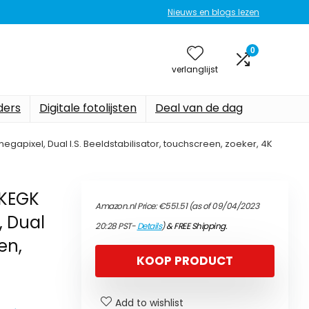
Nieuws en blogs lezen
0
verlanglijst
ers
Digitale fotolijsten
Deal van de dag
ixel, Dual I.S. Beeldstabilisator, touchscreen, zoeker, 4K
0KEGK
Amazon.nl Price:
€
551.51
(as of 09/04/2023
 Dual
20:28 PST-
Details
)
&
FREE Shipping
.
en,
KOOP PRODUCT
Add to wishlist