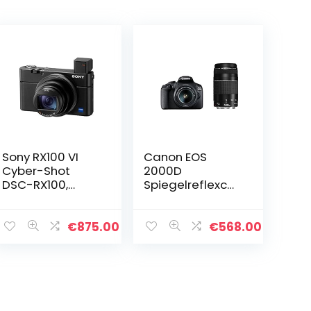
Sony RX100 VI
Canon EOS
Cyber-Shot
2000D
DSC-RX100,
Spiegelreflexca
Digitale
mera, EF-S 18-
Camera, Zwart
55mm Is Ii + 75-
300 DC Kit,
€
875.00
€
568.00
Zwart