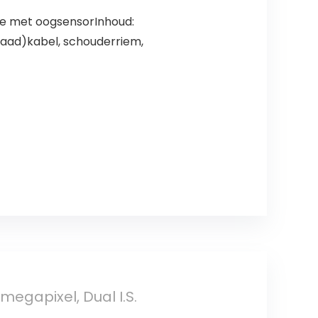
e met oogsensorInhoud:
laad)kabel, schouderriem,
gapixel, Dual I.S.