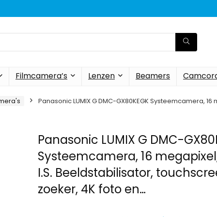
Filmcamera’s
Lenzen
Beamers
Camcord
mera's
Panasonic LUMIX G DMC-GX80KEGK Systeemcamera, 16 megap
Panasonic LUMIX G DMC-GX8
Systeemcamera, 16 megapixel,
I.S. Beeldstabilisator, touchscre
zoeker, 4K foto en…