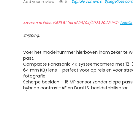
9
Digitale camera's
Spiegelloze cam
Add your review
Amazon.nl Price:
€
551.51
(as of 09/04/2023 20:28 PST-
Details
Shipping
.
Voer het modelnummer hierboven inom zeker te we
past.
Compacte Panasonic 4K systeemcamera met 12-
64 mm KB) lens – perfect voor op reis en voor stre
fotografie
Scherpe beelden – 16 MP sensor zonder diepe passfil
hybride contrast-AF en Dual I.S. beeldstabilisator