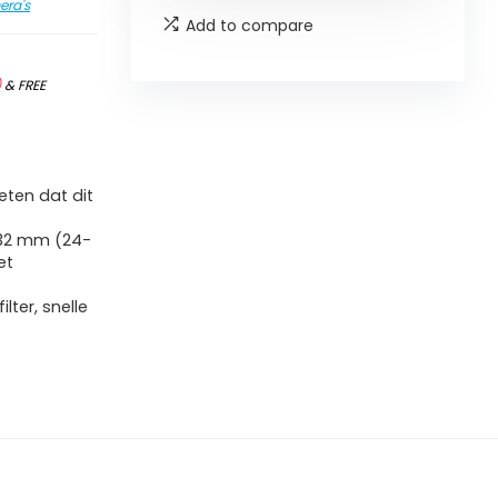
era's
Add to compare
)
&
FREE
ten dat dit
32 mm (24-
et
ter, snelle