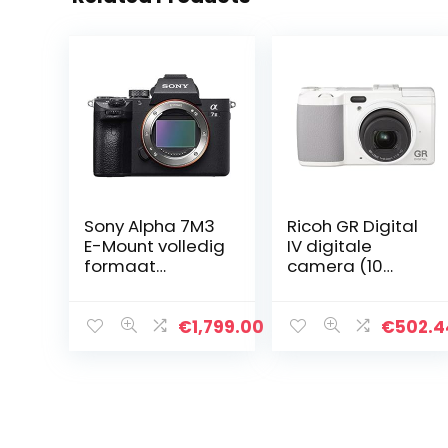
Sony Alpha 7M3
Ricoh GR Digital
E-Mount volledig
IV digitale
formaat
camera (10
digitale camera
megapixels, 4-
ILCE-7M3 (24,2
voudige digitale
megapixel, 7,6
zoom, 7,6 cm (3
€
1,799.00
€
502.4
cm (3 inch)
inch) display,
touchscreen,
beeldstabilisati
Exmor R…
e…