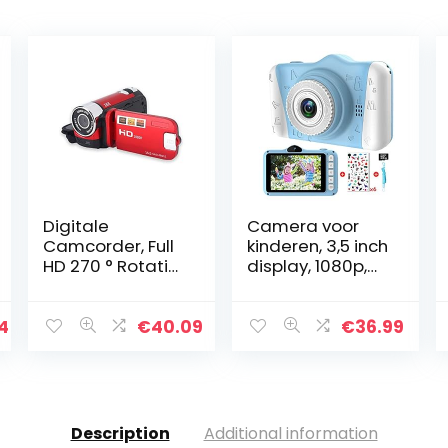
Digitale
Camera voor
Camcorder, Full
kinderen, 3,5 inch
HD 270 ° Rotatie
display, 1080p,
1080P 16X High
HD, 12 MP, SD-
Definition Video
kaart met 32 GB,
DV Camera
USB,
4
€
40.09
€
36.99
Professionele
oplaadbaar,
Opname
digitale camera,
Videocamera…
selfie…
Description
Additional information