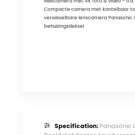
Reiscamera met 4K foto & video – o.a. 
Compacte camera met kantelbaar tou
verwisselbare lenscamera Panasonic G
behuizingsdeksel
Specification:
Panasonic 