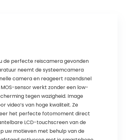
 u de perfecte reiscamera gevonden
 apparatuur neemt de systeemcamera
snelle camera en reageert razendsnel
ve MOS-sensor werkt zonder een low-
e bescherming tegen wazigheid. Image
or video’s van hoge kwaliteit. Ze
teer het perfecte fotomoment direct
t kantelbare LCD-touchscreen van de
 op uw motieven met behulp van de
op afstand activeren met je smartphone