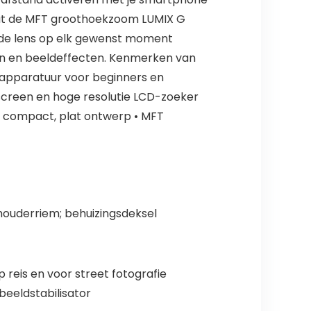
vat de MFT groothoekzoom LUMIX G
 de lens op elk gewenst moment
ven en beeldeffecten. Kenmerken van
apparatuur voor beginners en
hscreen en hoge resolutie LCD-zoeker
et compact, plat ontwerp • MFT
chouderriem; behuizingsdeksel
eis en voor street fotografie
beeldstabilisator