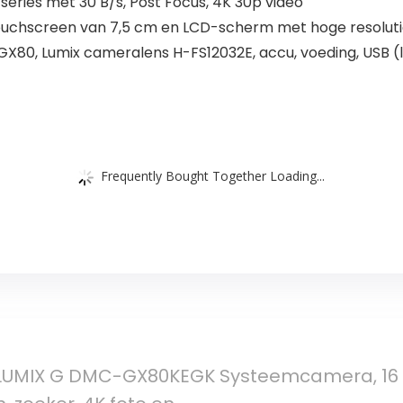
series met 30 B/s, Post Focus, 4K 30p video
chscreen van 7,5 cm en LCD-scherm met hoge resoluti
X80, Lumix cameralens H-FS12032E, accu, voeding, USB (
Frequently Bought Together Loading...
LUMIX G DMC-GX80KEGK Systeemcamera, 16 me