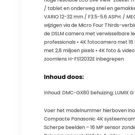
/ tablet en onderweg snel en gemakk
VARIO 12-32 mm / F3.5-5.6 ASPH. / ME
wijzigen via de Micro Four Thirds-ve
de DSLM camera met verwisselbare le
professionals • 4K fotocamera met 16 
met 2,8 miljoen pixels • 4K foto & vi
zoomlens H-FS12032E inbegrepen
Inhoud doos:
Inhoud: DMC-GX80 behuizing; LUMIX G l
Voer het modelnummer hierboven inom
Compacte Panasonic 4K systeemcamera
Scherpe beelden – 16 MP sensor zonder 