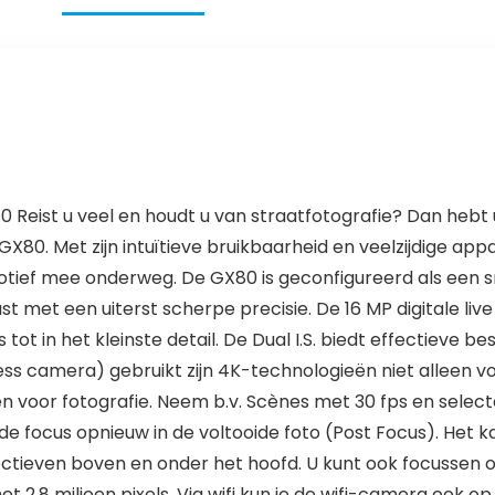
Reist u veel en houdt u van straatfotografie? Dan hebt
 GX80. Met zijn intuïtieve bruikbaarheid en veelzijdige
motief mee onderweg. De GX80 is geconfigureerd als een 
 met een uiterst scherpe precisie. De 16 MP digitale li
’s tot in het kleinste detail. De Dual I.S. biedt effectiev
less camera) gebruikt zijn 4K-technologieën niet alleen vo
n voor fotografie. Neem b.v. Scènes met 30 fps en selec
g de focus opnieuw in de voltooide foto (Post Focus). He
ectieven boven en onder het hoofd. U kunt ook focussen
t 2,8 miljoen pixels. Via wifi kun je de wifi-camera ook 