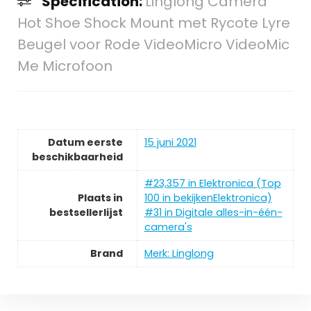
Specification:
Linglong Camera
Hot Shoe Shock Mount met Rycote Lyre
Beugel voor Rode VideoMicro VideoMic
Me Microfoon
Datum eerste
15 juni 2021
beschikbaarheid
#23,357 in Elektronica (Top
Plaats in
100 in bekijkenElektronica)
bestsellerlijst
#31 in Digitale alles-in-één-
camera's
Brand
Merk: Linglong