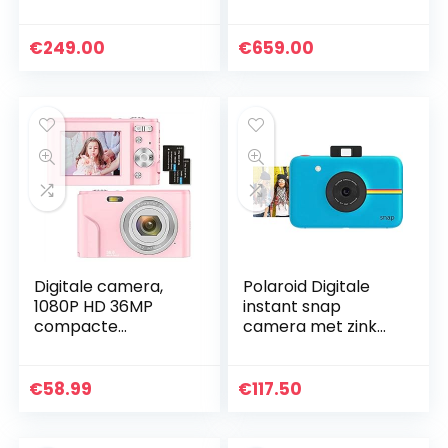
13,2 megapixel, 7,62
cm (3 inch) LCD-
display, Full-HD,
€
249.00
€
659.00
waterdicht, schok…
Digitale camera,
Polaroid Digitale
1080P HD 36MP
instant snap
compacte
camera met zink
minivideocamera
Zero Ink
2,4 inch
technologie, blauw
oplaadbare
€
58.99
€
117.50
YouTube-
vlogcamera met
16x digitale zoom…