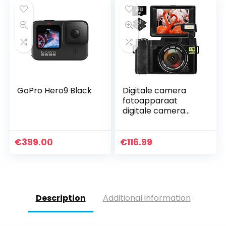
GoPro Hero9 Black
Digitale camera
fotoapparaat
digitale camera
30MP 2.7K Full HD
compacte camera
met 180 graden
€
399.00
€
116.99
flip-scherm met 32
GB…
Description
Additional information