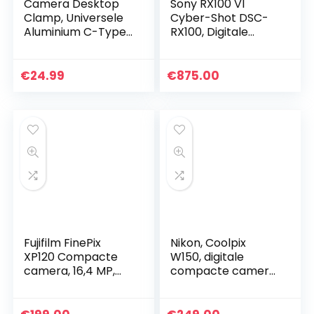
Camera Desktop
Sony RX100 VI
Clamp, Universele
Cyber-Shot DSC-
Aluminium C-Type
RX100, Digitale
1/4 Inch Desktop
Camera, Zwart
Mount Clip Clamp
Stand voor Camera
€
24.99
€
875.00
Statief Balhoofd…
Fujifilm FinePix
Nikon, Coolpix
XP120 Compacte
W150, digitale
camera, 16,4 MP,
compacte camera,
1/2,3 inch, CMOS
13,2 megapixel, 7,62
4608 x 3456 pixels,
cm (3 inch) LCD-
zwart, blauw –
display, Full-HD,