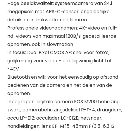
Hoge beeldkwaliteit: systeemcamera van 24,1
megapixels met APS-C-sensor: ongelooflijke
details en indrukwekkende kleuren
Professionele video-opnamen: 4K-video en full-
hd-video‘s van maximaal 120B/s: gedetailleerde
opnamen, ook in slowmotion
In focus: Dual Pixel CMOS AF: snel voor foto‘s,
gelijkmatig voor video – ook bij weinig licht tot
-4EV
Bluetooth en wifi: voor het eenvoudig op afstand
bedienen van de camera en het delen van de
opnamen.
Inbegrepen: digitale camera EOS M200 behuizing
zwart; camerabehuizingsdeksel R-F-4; draagriem;
accu LP-E12; acculader LC-E12E; netsnoer;
handleidingen; lens EF-M 15-45mm F/3.5-6.3 IS