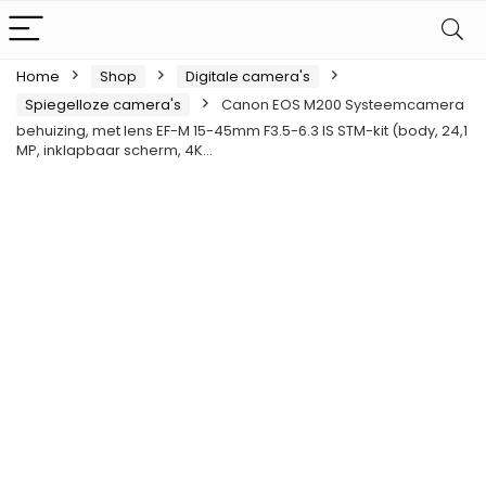
Home
Shop
Digitale camera's
Spiegelloze camera's
Canon EOS M200 Systeemcamera
behuizing, met lens EF-M 15-45mm F3.5-6.3 IS STM-kit (body, 24,1
MP, inklapbaar scherm, 4K…