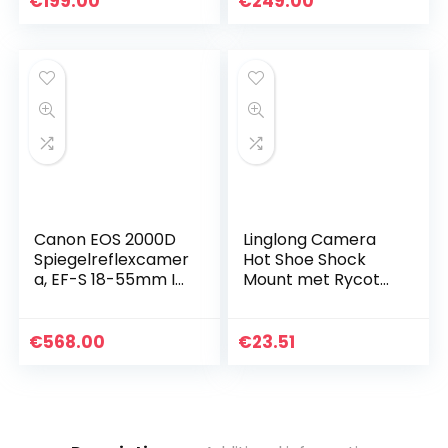
€
199.00
€
249.00
digitale camera’s…
waterdicht, schok…
Canon EOS 2000D
Linglong Camera
Spiegelreflexcamer
Hot Shoe Shock
a, EF-S 18-55mm Is
Mount met Rycote
Ii + 75-300 DC Kit,
Lyre Beugel voor
Zwart
Rode VideoMicro
VideoMic Me
€
568.00
€
23.51
Microfoon