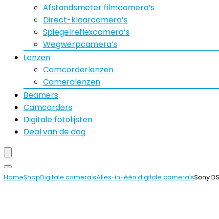
Afstandsmeter filmcamera’s
Direct-klaarcamera’s
Spiegelreflexcamera’s
Wegwerpcamera’s
Lenzen
Camcorderlenzen
Cameralenzen
Beamers
Camcorders
Digitale fotolijsten
Deal van de dag
Home
Shop
Digitale camera's
Alles-in-één digitale camera's
Sony DS