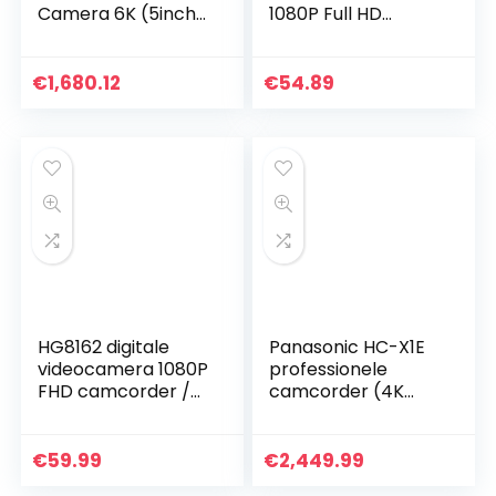
Camera 6K (5inch
1080P Full HD
LCD, externe USB-C
Digitale camcorder
media schijf
DV-camera
opname, inclusief
Nachtzicht 16x
€
1,680.12
€
54.89
accessoires), zwart
zoom Vlogcamera
met 270 graden
draaibaar…
HG8162 digitale
Panasonic HC-X1E
videocamera 1080P
professionele
FHD camcorder /
camcorder (4K
2,7″ TFT LCD-
24p, UHD 60p/50p,
flipscherm / 270
FHD 60p/50p,
graden draaibare
24mm LEICA
€
59.99
€
2,449.99
camcorder voor
Dicomar lens,