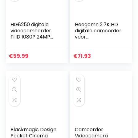
HG8250 digitale
Heegomn 2.7K HD
videocamcorder
digitale camcorder
FHD 1080P 24MP
voor
270 graden
jongeren/leerlinge
draaibare flip-
n/kinderen, 2688 x
screen
1520P videocamera
€
59.99
€
71.93
videocamera voor
beginners voor
kinderen/tieners…
YouTube…
Blackmagic Design
Camcorder
Pocket Cinema
Videocamera