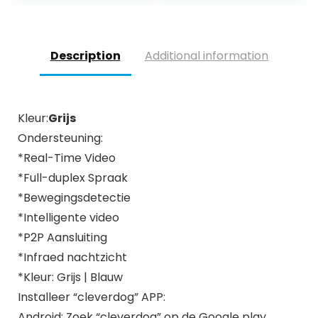
kinderen/tieners/st
OLED-zoeker, 8,9
udenten/beginners
cm…
/oudere mensen
Description
Additional information
Kleur:
Grijs
Ondersteuning:
*Real-Time Video
*Full-duplex Spraak
*Bewegingsdetectie
*Intelligente video
*P2P Aansluiting
*Infraed nachtzicht
*Kleur: Grijs | Blauw
Installeer “cleverdog” APP:
Android: Zoek “cleverdog” op de Google play