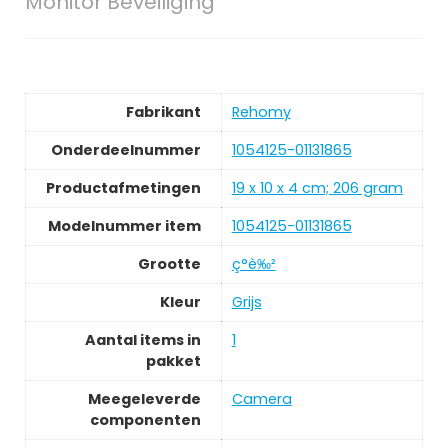
Monitor Beveiliging
Fabrikant
‎Rehomy
Onderdeelnummer
‎1054125-01131865
Productafmetingen
‎19 x 10 x 4 cm; 206 gram
Modelnummer item
‎1054125-01131865
Grootte
‎ç°è‰²
Kleur
‎Grijs
Aantal items in
‎1
pakket
Meegeleverde
‎Camera
componenten