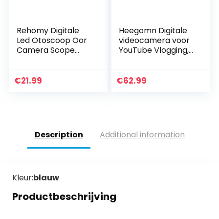
Rehomy Digitale
Heegomn Digitale
Led Otoscoop Oor
videocamera voor
Camera Scope
YouTube Vlogging,
Oorsmeerverwijder
1080p Mini DV-
ingsset
videocamcorder
Oorreinigingsgeree
voor
€
21.99
€
62.99
dschap
kinderen/kinderen/
beginners…
Description
Additional information
Kleur:
blauw
Productbeschrijving