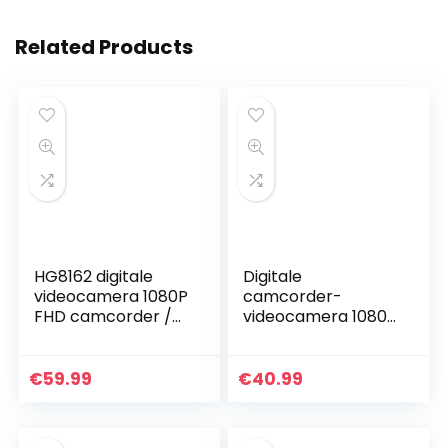
Related Products
HG8162 digitale
Digitale
videocamera 1080P
camcorder-
FHD camcorder /
videocamera 1080p
2,7″ TFT LCD-
Full HD 270° rotatie
flipscherm / 270
groothoek-
graden draaibare
vlogging-camera
€
59.99
€
40.99
camcorder voor
recorder, 1080p
kinderen/tieners/st
mini DV…
udenten/beginners