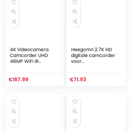
/oudere mensen
4K Videocamera
Heegomn 2.7K HD
Camcorder UHD
digitale camcorder
48MP WiFi IR
voor
Nachtzicht 3.0″IPS
jongeren/leerlinge
Touchscreen 16X
n/kinderen, 2688 x
Digitale Zoom
1520P videocamera
€
167.99
€
71.93
Recorder Vlog
beginners voor
Camera voor
YouTube…
YouTube met
Microfoon,
Handheld
Stabilizer,Zonnekap
,Afstandsbediening,
2 Batterijen