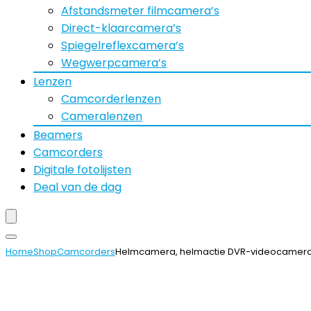
Afstandsmeter filmcamera’s
Direct-klaarcamera’s
Spiegelreflexcamera’s
Wegwerpcamera’s
Lenzen
Camcorderlenzen
Cameralenzen
Beamers
Camcorders
Digitale fotolijsten
Deal van de dag
Home
Shop
Camcorders
Helmcamera, helmactie DVR-videocamera, F